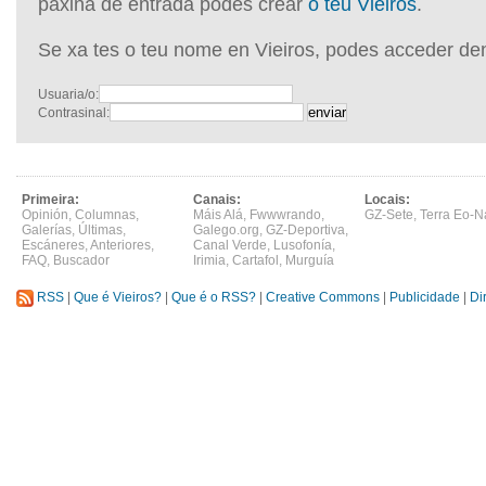
páxina de entrada podes crear
o teu Vieiros
.
Se xa tes o teu nome en Vieiros, podes acceder de
Usuaria/o:
Contrasinal:
Primeira:
Canais:
Locais:
Opinión
,
Columnas
,
Máis Alá
,
Fwwwrando
,
GZ-Sete
,
Terra Eo-N
Galerías
,
Últimas
,
Galego.org
,
GZ-Deportiva
,
Escáneres
,
Anteriores
,
Canal Verde
,
Lusofonía
,
FAQ
,
Buscador
Irimia
,
Cartafol
,
Murguía
RSS
|
Que é Vieiros?
|
Que é o RSS?
|
Creative Commons
|
Publicidade
|
Di