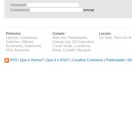
Usuaria/o:
Contrasinal:
Primeira:
Canais:
Locais:
Opinión
,
Columnas
,
Máis Alá
,
Fwwwrando
,
GZ-Sete
,
Terra Eo-N
Galerías
,
Últimas
,
Galego.org
,
GZ-Deportiva
,
Escáneres
,
Anteriores
,
Canal Verde
,
Lusofonía
,
FAQ
,
Buscador
Irimia
,
Cartafol
,
Murguía
RSS
|
Que é Vieiros?
|
Que é o RSS?
|
Creative Commons
|
Publicidade
|
Di