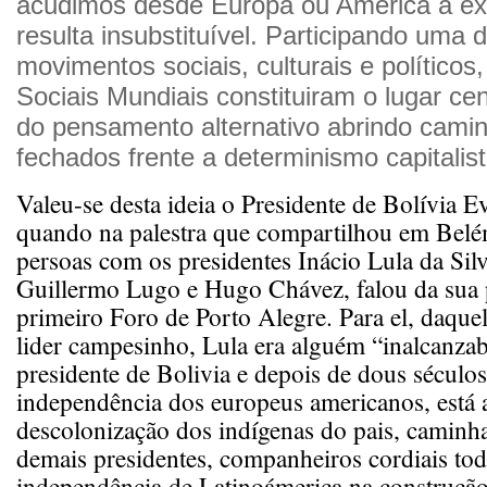
acudimos desde Europa ou América a ex
resulta insubstituível. Participando uma 
movimentos sociais, culturais e políticos
Sociais Mundiais constituiram o lugar cen
do pensamento alternativo abrindo cami
fechados frente a determinismo capitalista
Valeu-se desta ideia o Presidente de Bolívia E
quando na palestra que compartilhou em Belé
persoas com os presidentes Inácio Lula da Silv
Guillermo Lugo e Hugo Chávez, falou da sua 
primeiro Foro de Porto Alegre. Para el, daque
lider campesinho, Lula era alguém “inalcanza
presidente de Bolivia e depois de dous séculos
independência dos europeus americanos, está a
descolonização dos indígenas do pais, caminh
demais presidentes, companheiros cordiais tod
independência de Latinoámerica na construcã