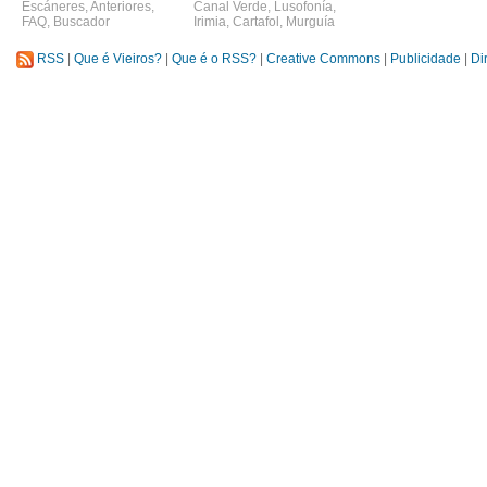
Escáneres
,
Anteriores
,
Canal Verde
,
Lusofonía
,
FAQ
,
Buscador
Irimia
,
Cartafol
,
Murguía
RSS
|
Que é Vieiros?
|
Que é o RSS?
|
Creative Commons
|
Publicidade
|
Di