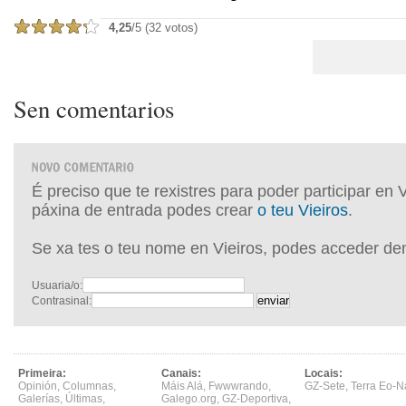
4,25
/5 (32 votos)
Sen comentarios
É preciso que te rexistres para poder participar en 
páxina de entrada podes crear
o teu Vieiros
.
Se xa tes o teu nome en Vieiros, podes acceder de
Usuaria/o:
Contrasinal:
Primeira:
Canais:
Locais:
Opinión
,
Columnas
,
Máis Alá
,
Fwwwrando
,
GZ-Sete
,
Terra Eo-N
Galerías
,
Últimas
,
Galego.org
,
GZ-Deportiva
,