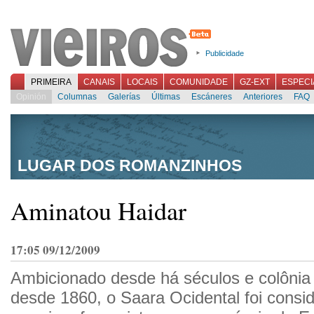
Publicidade
PRIMEIRA
CANAIS
LOCAIS
COMUNIDADE
GZ-EXT
ESPECI
Opinión
Columnas
Galerías
Últimas
Escáneres
Anteriores
FAQ
LUGAR DOS ROMANZINHOS
Aminatou Haidar
17:05 09/12/2009
Ambicionado desde há séculos e colônia
desde 1860, o Saara Ocidental foi consi