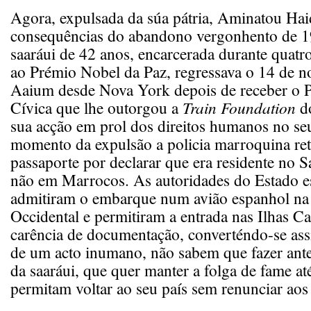
Agora, expulsada da súa pátria, Aminatou Haid
consequências do abandono vergonhento de 1
saaráui de 42 anos, encarcerada durante quatr
ao Prémio Nobel da Paz, regressava o 14 de n
Aaium desde Nova York depois de receber o 
Cívica que lhe outorgou a
Train Foundation
d
sua acção em prol dos direitos humanos no se
momento da expulsão a policia marroquina ret
passaporte por declarar que era residente no S
não em Marrocos. As autoridades do Estado e
admitiram o embarque num avião espanhol na 
Occidental e permitiram a entrada nas Ilhas Ca
carência de documentação, converténdo-se as
de um acto inumano, não sabem que fazer ant
da saaráui, que quer manter a folga de fame at
permitam voltar ao seu país sem renunciar aos