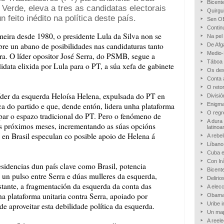
Bicente
 Verde, eleva a tres as candidatas electorais
Quirgu
 feito inédito na política deste país.
Sen O
Contin
imeira desde 1980, o presidente Lula da Silva non se
Na pel
abre un abano de posibilidades nas candidaturas tanto
De Afg
Medio
ra. O líder opositor José Serra, do PSMB, segue a
Táboa 
didata elixida por Lula para o PT, a súa xefa de gabinete
Os des
Conta 
O reto
 líder da esquerda Heloísa Helena, expulsada do PT en
Divisió
ca do partido e que, dende entón, lidera unha plataforma
Enigm
O regr
upar o espazo tradicional do PT. Pero o fenómeno de
A dura
os próximos meses, incrementando as súas opcións
latino
as en Brasil especulan co posible apoio de Helena á
A rebel
Líbano
Cuba 
Con Ir
esidencias dun país clave como Brasil, potencia
Bicent
 un pulso entre Serra e dúas mulleres da esquerda,
Deliri
tante, a fragmentación da esquerda da conta das
A elec
ha plataforma unitaria contra Serra, apoiado por
Obama 
Uribe 
e aproveitar esta debilidade política da esquerda.
Un map
A reel