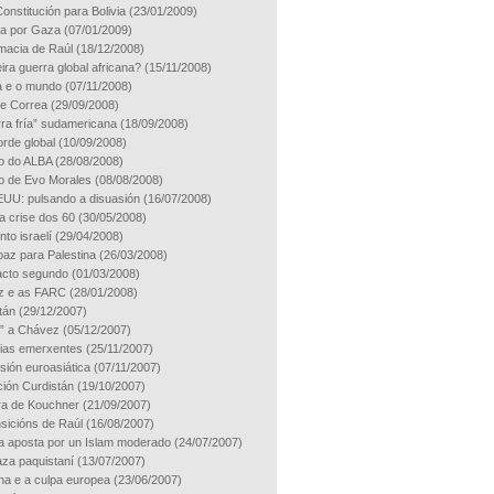
onstitución para Bolivia
(23/01/2009)
lla por Gaza
(07/01/2009)
omacia de Raúl
(18/12/2008)
ira guerra global africana?
(15/11/2008)
 e o mundo
(07/11/2008)
de Correa
(29/09/2008)
rra fría” sudamericana
(18/09/2008)
orde global
(10/09/2008)
o do ALBA
(28/08/2008)
o de Evo Morales
(08/08/2008)
EUU: pulsando a disuasión
(16/07/2008)
 a crise dos 60
(30/05/2008)
into israelí
(29/04/2008)
paz para Palestina
(26/03/2008)
 acto segundo
(01/03/2008)
z e as FARC
(28/01/2008)
tán
(29/12/2007)
” a Chávez
(05/12/2007)
ias emerxentes
(25/11/2007)
sión euroasiática
(07/11/2007)
ión Curdistán
(19/10/2007)
ra de Kouchner
(21/09/2007)
nsicións de Raúl
(16/08/2007)
a aposta por un Islam moderado
(24/07/2007)
za paquistaní
(13/07/2007)
ina e a culpa europea
(23/06/2007)