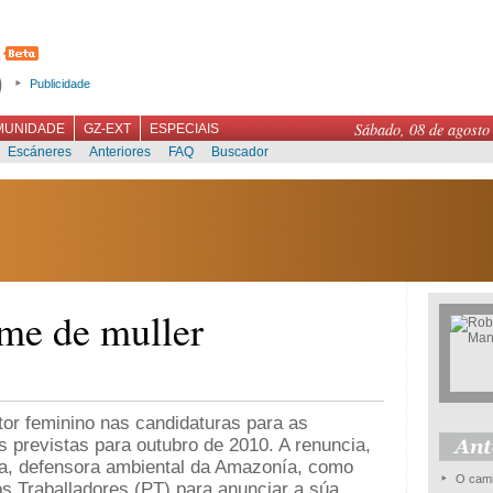
Publicidade
Sábado, 08 de agosto
MUNIDADE
GZ-EXT
ESPECIAIS
Escáneres
Anteriores
FAQ
Buscador
me de muller
or feminino nas candidaturas para as
as previstas para outubro de 2010. A renuncia,
a, defensora ambiental da Amazonía, como
O cami
s Traballadores (PT) para anunciar a súa