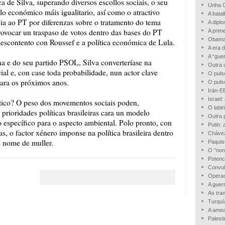
ca de Silva, superando diversos escollos sociais, o seu
Unha C
o económico máis igualitario, así como o atractivo
A bata
ia ao PT por diferenzas sobre o tratamento do tema
A dipl
vocar un traspaso de votos dentro das bases do PT
A prime
Obama
escontento con Roussef e a política económica de Lula.
A era 
A “gue
a e do seu partido PSOL, Silva converteríase na
Outra 
ial e, con case toda probabilidade, nun actor clave
O puls
para os próximos anos.
O puls
Irán-E
Israel:
ítico? O peso dos movementos sociais poden,
O labir
s prioridades políticas brasileiras cara un modelo
Outra 
specífico para o aspecto ambiental. Polo pronto, con
Putin:
, o factor xénero imponse na política brasileira dentro
Cháve
e nome de muller.
Paquis
O “non
Potenc
Convul
Operac
A guer
As tra
Turquí
A amea
Palest