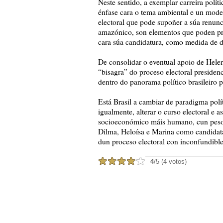
Neste sentido, a exemplar carreira políti
énfase cara o tema ambiental e un model
electoral que pode supoñer a súa renunc
amazónico, son elementos que poden pro
cara súa candidatura, como medida de d
De consolidar o eventual apoio de Helen
“bisagra” do proceso electoral presidenc
dentro do panorama político brasileiro 
Está Brasil a cambiar de paradigma pol
igualmente, alterar o curso electoral e a
socioeconómico máis humano, cun peso e
Dilma, Heloísa e Marina como candidatas
dun proceso electoral con inconfundibl
4
/5 (4 votos)