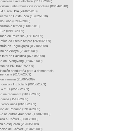
nario en clave electoral
(31/05/2010)
icistán: unha revolución inconclusa
(09/04/2010)
EA e sen USA
(24/02/2010)
uísmo en Costa Rica
(10/02/2010)
 do Lobo
(02/02/2010)
anistán a Iemen
(11/01/2010)
-Evo
(09/12/2009)
rasa en Palestina
(12/11/2009)
afíos do Frente Amplio
(26/10/2009)
atrás en Tegucigalpa
(05/10/2009)
rno de Zelaya
(22/09/2009)
n fatal en Palestina
(07/08/2009)
as en Pyongyang
(16/07/2009)
eso do PRI
(06/07/2009)
 lección hondureña para a democracia
americana
(01/07/2009)
ión iraniana
(23/06/2009)
: cerco a Hizbulah?
(09/06/2009)
e a OEA
(05/06/2009)
án na recámara
(26/05/2009)
enarios
(15/05/2009)
os xeorxianos
(06/05/2009)
ción de Panamá
(29/04/2009)
e as outras Américas
(17/04/2009)
imita a Chávez
(30/03/2009)
a á esquerda
(23/03/2009)
ección de Chávez
(19/02/2009)