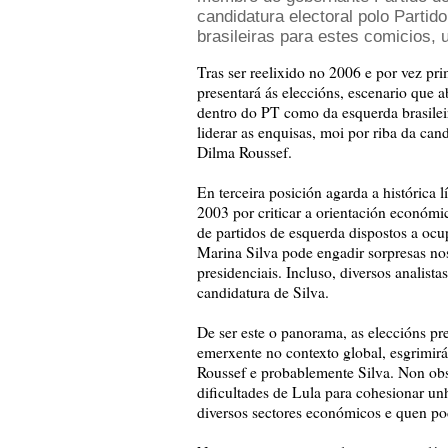
candidatura electoral polo Partido
brasileiras para estes comicios, un
Tras ser reelixido no 2006 e por vez pr
presentará ás eleccións, escenario que 
dentro do PT como da esquerda brasilei
liderar as enquisas, moi por riba da can
Dilma Roussef.
En terceira posición agarda a histórica
2003 por criticar a orientación económi
de partidos de esquerda dispostos a oc
Marina Silva pode engadir sorpresas n
presidenciais. Incluso, diversos analist
candidatura de Silva.
De ser este o panorama, as eleccións pr
emerxente no contexto global, esgrimirá
Roussef e probablemente Silva. Non obs
dificultades de Lula para cohesionar un
diversos sectores económicos e quen pod