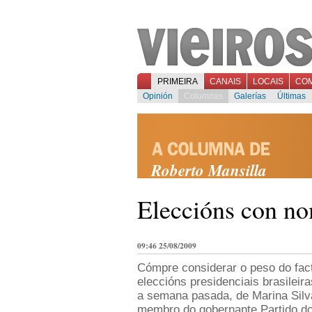
PRIMEIRA
CANAIS
LOCAIS
CO
Opinión
Columnas
Galerías
Últimas
Roberto Mansilla
Eleccións con no
09:46 25/08/2009
Cómpre considerar o peso do fact
eleccións presidenciais brasileir
a semana pasada, de Marina Silv
membro do gobernante Partido do