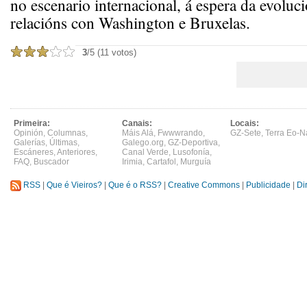
no escenario internacional, á espera da evoluc
relacións con Washington e Bruxelas.
3
/5 (11 votos)
Primeira:
Canais:
Locais:
Opinión
,
Columnas
,
Máis Alá
,
Fwwwrando
,
GZ-Sete
,
Terra Eo-N
Galerías
,
Últimas
,
Galego.org
,
GZ-Deportiva
,
Escáneres
,
Anteriores
,
Canal Verde
,
Lusofonía
,
FAQ
,
Buscador
Irimia
,
Cartafol
,
Murguía
RSS
|
Que é Vieiros?
|
Que é o RSS?
|
Creative Commons
|
Publicidade
|
Di