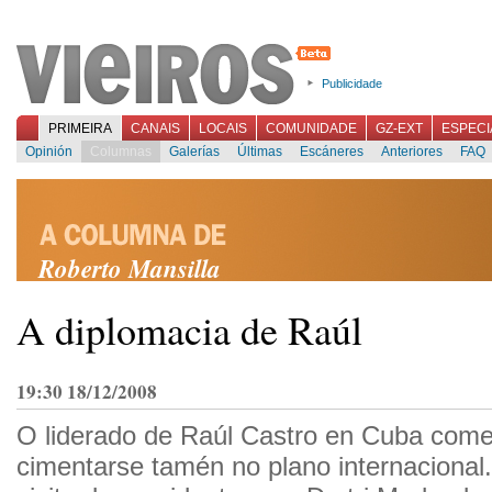
Publicidade
PRIMEIRA
CANAIS
LOCAIS
COMUNIDADE
GZ-EXT
ESPECI
Opinión
Columnas
Galerías
Últimas
Escáneres
Anteriores
FAQ
Roberto Mansilla
A diplomacia de Raúl
19:30 18/12/2008
O liderado de Raúl Castro en Cuba com
cimentarse tamén no plano internacional.