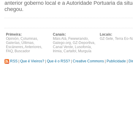
anterior goberno local e a Autoridade Portuaria da sit
chegou.
Primeira:
Canais:
Locais:
Opinión
,
Columnas
,
Máis Alá
,
Fwwwrando
,
GZ-Sete
,
Terra Eo-N
Galerías
,
Últimas
,
Galego.org
,
GZ-Deportiva
,
Escáneres
,
Anteriores
,
Canal Verde
,
Lusofonía
,
FAQ
,
Buscador
Irimia
,
Cartafol
,
Murguía
RSS
|
Que é Vieiros?
|
Que é o RSS?
|
Creative Commons
|
Publicidade
|
Di