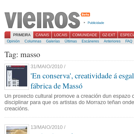
Publicidade
PRIMEIRA
CANAIS
LOCAIS
COMUNIDADE
GZ-EXT
ESPECI
Opinión
Columnas
Galerías
Últimas
Escáneres
Anteriores
FAQ
Tag: masso
31/MAIO/2010 /
'En conserva', creatividade á esga
fábrica de Massó
Un proxecto cultural promove a creación dun espazo 
disciplinar para que os artistas do Morrazo teñan onde
creacións.
13/MAIO/2010 /