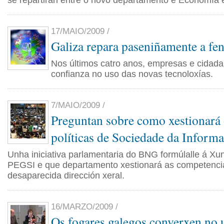
se repartirán entre o novo departamento e Economía e
17/MAIO/2009 /
Galiza repara paseniñamente a fen
Nos últimos catro anos, empresas e cidad
confianza no uso das novas tecnoloxías.
7/MAIO/2009 /
Preguntan sobre como xestionará
políticas de Sociedade da Inform
Unha iniciativa parlamentaria do BNG formúlalle á Xu
PEGSI e que departamento xestionará as competenci
desaparecida dirección xeral.
16/MARZO/2009 /
Os fogares galegos converxen no 