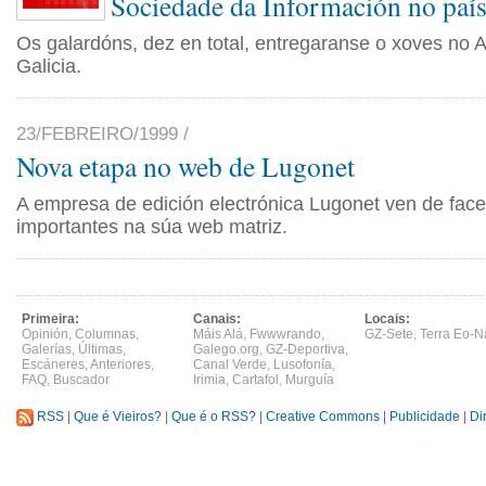
Sociedade da Información no paí
Os galardóns, dez en total, entregaranse o xoves no A
Galicia.
23/FEBREIRO/1999 /
Nova etapa no web de Lugonet
A empresa de edición electrónica Lugonet ven de face
importantes na súa web matriz.
Primeira:
Canais:
Locais:
Opinión
,
Columnas
,
Máis Alá
,
Fwwwrando
,
GZ-Sete
,
Terra Eo-N
Galerías
,
Últimas
,
Galego.org
,
GZ-Deportiva
,
Escáneres
,
Anteriores
,
Canal Verde
,
Lusofonía
,
FAQ
,
Buscador
Irimia
,
Cartafol
,
Murguía
RSS
|
Que é Vieiros?
|
Que é o RSS?
|
Creative Commons
|
Publicidade
|
Di