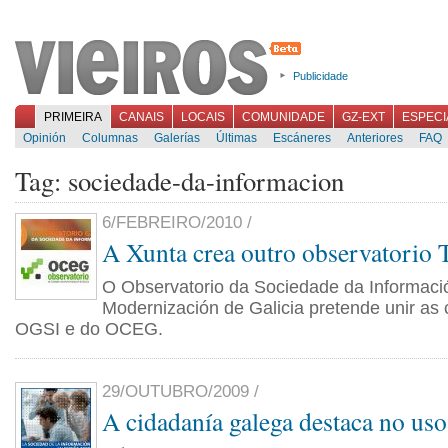
Publicidade
PRIMEIRA
CANAIS
LOCAIS
COMUNIDADE
GZ-EXT
ESPECI
Opinión
Columnas
Galerías
Últimas
Escáneres
Anteriores
FAQ
Tag: sociedade-da-informacion
6/FEBREIRO/2010 /
A Xunta crea outro observatorio 
O Observatorio da Sociedade da Informaci
Modernización de Galicia pretende unir as
OGSI e do OCEG.
29/OUTUBRO/2009 /
A cidadanía galega destaca no uso