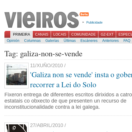
Publicidade
PRIMEIRA
CANAIS
LOCAIS
COMUNIDADE
GZ-EXT
ESPECI
Opinión
Columnas
Galerías
Últimas
Escáneres
Anteriores
FAQ
Tag: galiza-non-se-vende
11/XUÑO/2010 /
'Galiza non se vende' insta o gob
recorrer a Lei do Solo
Fixeron entrega de diferentes escritos dirixidos a cat
estatais co obxecto de que presenten un recurso de
inconstitucionalidade contra a lei galega.
27/ABRIL/2010 /