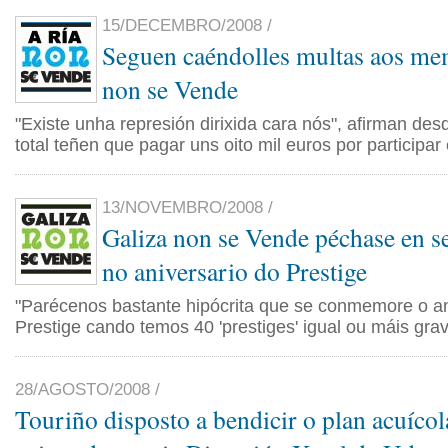
15/DECEMBRO/2008 /
Seguen caéndolles multas aos me
non se Vende
"Existe unha represión dirixida cara nós", afirman des
total teñen que pagar uns oito mil euros por participar
13/NOVEMBRO/2008 /
Galiza non se Vende péchase en s
no aniversario do Prestige
"Parécenos bastante hipócrita que se conmemore o an
Prestige cando temos 40 'prestiges' igual ou máis gra
28/AGOSTO/2008 /
Touriño disposto a bendicir o plan acuícol