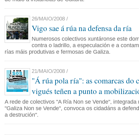
26/MAIO/2008 /
Vigo sae á rúa na defensa da ría
Numerosos colectivos xuntáronse este dom
contra o ladrillo, a especulación e a cont
rías máis produtivas e fermosas de Galiza.
21/MAIO/2008 /
"Á rúa pola ría": as comarcas do 
vigués teñen a punto a mobilizaci
A rede de colectivos "A Ría Non se Vende", integrada
"Galiza Non se Vende", convoca os cidadáns a defender
a destrución".