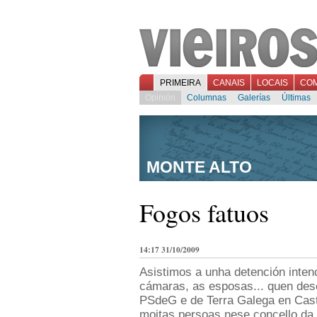
PRIMEIRA
CANAIS
LOCAIS
CO
Opinión
Columnas
Galerías
Últimas
MONTE ALTO
Fogos fatuos
14:17 31/10/2009
Asistimos a unha detención inten
cámaras, as esposas... quen des
PSdeG e de Terra Galega en Cast
moitas persoas nese concello da 