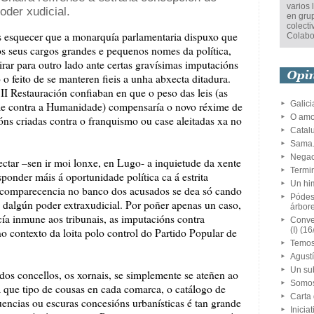
varios 
oder xudicial.
en gru
colecti
 esquecer que a monarquía parlamentaria dispuxo que
Colabo
s seus cargos grandes e pequenos nomes da política,
irar para outro lado ante certas gravísimas imputacións
o feito de se manteren fieis a unha abxecta ditadura.
I Restauración confiaban en que o peso das leis (as
Galici
rime contra a Humanidade) compensaría o novo réxime de
O amo
ns criadas contra o franquismo ou case aleitadas xa no
Catalu
Sama.
Negac
ectar –sen ir moi lonxe, en Lugo- a inquietude da xente
Termin
ponder máis á oportunidade política ca á estrita
Un him
 a comparecencia no banco dos acusados se dea só cando
Pódese
dalgún poder extraxudicial. Por poñer apenas un caso,
árbor
ía inmune aos tribunais, as imputacións contra
Conver
(I)
(16
 contexto da loita polo control do Partido Popular de
Temos
Agust
Un su
 dos concellos, os xornais, se simplemente se ateñen ao
Somos
 que tipo de cousas en cada comarca, o catálogo de
Carta
luencias ou escuras concesións urbanísticas é tan grande
Inicia