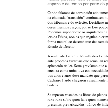
espazo e de tempo por parte do p
Cando falamos de corrupción adoitamos
na chamada “transición” continuasen no
dos tribunais e do exército. Decidiuse m
deses mesmos cargos, por se fose pouco 
Podemos supoñer que os arquitectos da I
leis da Física, non as que regulan o c
forma natural co desembarco das xeració
Estado de Dereito.
A realidade foi outra. Resulta doado det
ante procesos xudiciais que semellan res
aplicación da lei. Sería gravísimo que
encaixa coma unha luva coa necesidade 
tras anos e anos dese mandato que parec
Cacharro Pardo chegaron casualmente no
Galicia.
Se repasan vostedes os libros de plenos
ruxe-ruxe sobre quen fai e quen manexa
presuntas prevaricacións, tráfico de inf