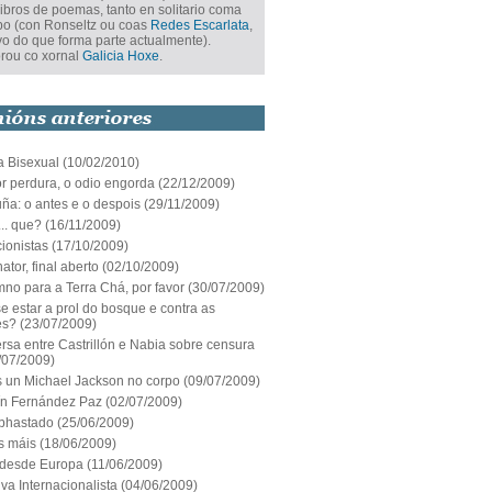
libros de poemas, tanto en solitario coma
po (con Ronseltz ou coas
Redes Escarlata
,
vo do que forma parte actualmente).
rou co xornal
Galicia Hoxe
.
a Bisexual
(10/02/2010)
r perdura, o odio engorda
(22/12/2009)
ña: o antes e o despois
(29/11/2009)
.. que?
(16/11/2009)
ionistas
(17/10/2009)
ator, final aberto
(02/10/2009)
no para a Terra Chá, por favor
(30/07/2009)
 estar a prol do bosque e contra as
es?
(23/07/2009)
sa entre Castrillón e Nabia sobre censura
/07/2009)
 un Michael Jackson no corpo
(09/07/2009)
ín Fernández Paz
(02/07/2009)
bhastado
(25/06/2009)
 máis
(18/06/2009)
 desde Europa
(11/06/2009)
tiva Internacionalista
(04/06/2009)