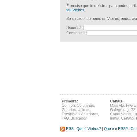
É preciso que te rexistres para poder part
teu Vieiros
.
Se xa tes o teu nome en Vieiros, podes a
Usuaria/o:
Contrasinal:
Primeira:
Canais:
Opinión
,
Columnas
,
Máis Alá
,
Fwww
Galerías
,
Últimas
,
Galego.org
,
GZ-
Escáneres
,
Anteriores
,
Canal Verde
,
Lu
FAQ
,
Buscador
Irimia
,
Cartafol
,
RSS
|
Que é Vieiros?
|
Que é o RSS?
|
Cre