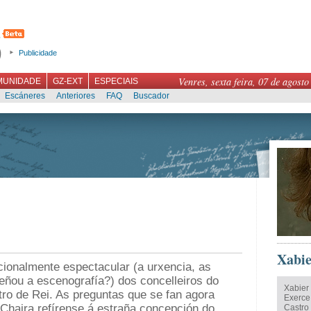
Publicidade
Venres, sexta feira, 07 de agosto
MUNIDADE
GZ-EXT
ESPECIAIS
Escáneres
Anteriores
FAQ
Buscador
Xabie
cionalmente espectacular (a urxencia, as
eñou a escenografía?) dos concelleiros do
Xabier
ro de Rei. As preguntas que se fan agora
Exerce
Chaira refírense á estraña concepción do
Castro 