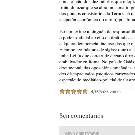
coma o leito dos dez mil ríos que o tópi
froito do azar que se abra un sumario p
dos poucos consistorios da Terra Chá qu
acepción económica do termo) postfranq
Iso non exime a ninguén de responsabili
o poder xudicial a xeito de tirafondas 
calquera democracia, incluso das que n
E tampouco falamos de siglas: outro a
unha Lei (a que certo xuíz decano dixo 
embaixador en Roma. No país do Gaiás, 
documental, das oposicións amañadas, do
dos discapacitados psíquicos carrexados
espectáculo mediático-policial de Castro
4,76
/5 (33 votos)
Sen comentarios