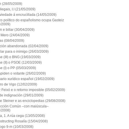
n
(28/05/2009)
legais, I.I
(21/05/2009)
viedade á encrucillada
(14/05/2009)
zo político do españolismo ocupa Gasteiz
5/2009)
n e billar
(30/04/2009)
e Mero
(24/04/2009)
as
(08/04/2009)
ación abandonada
(02/04/2009)
lar para o inimigo
(26/03/2009)
e (III) o BNG
(19/03/2009)
e (II) o PSOE
(12/03/2009)
e (I) o PP
(05/03/2009)
apiden o votante
(26/02/2009)
ario xurídico español
(19/02/2009)
ro de Vigo
(12/02/2009)
Feixó e o retorno imposible
(05/02/2009)
de indignación
(29/01/2009)
e Steiner e as enciclopedias
(29/08/2008)
ección Común –con maiúscula–
7/2008)
a, 1. A rúa cega
(13/05/2008)
structing Rosalía
(15/04/2008)
ogo 9-m
(10/03/2008)