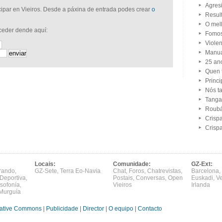
Agres
icipar en Vieiros. Desde a páxina de entrada podes crear
o
Resul
O mell
cceder dende aquí:
Fomos
Violen
Manua
25 an
Quen t
Princi
Nós t
Tanga
Roubá
Crispa
Crispa
Locais:
Comunidade:
GZ-Ext:
rando
,
GZ-Sete
,
Terra Eo-Navia
Chat
,
Foros
,
Chatrevistas
,
Barcelona
,
Deportiva
,
Postais
,
Conversas
,
Open
Euskadi
,
V
sofonía
,
Vieiros
Irlanda
Murguía
ative Commons
|
Publicidade
|
Director
|
O equipo
|
Contacto