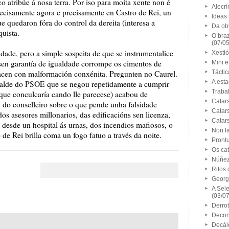
co atribúe á nosa terra. Por iso para moita xente non é
Alecrí
recisamente agora e precisamente en Castro de Rei, un
Ideas i
e quedaron fóra do control da dereita (interesa a
Da ob
uista.
O bra
(07/0
dade, pero a simple sospeita de que se instrumentalice
Xestió
e sen garantía de igualdade corrompe os cimentos de
Mini 
acen con malformación conxénita. Pregunten no Caurel.
Táctic
A est
lcalde do PSOE que se negou repetidamente a cumprir
Trabal
que conculcaría cando lle parecese) acabou de
Catars
do conselleiro sobre o que pende unha falsidade
Catars
s asesores millonarios, das edificacións sen licenza,
Catars
 desde un hospital ás urnas, dos incendios mafiosos, o
Non l
 de Rei brilla coma un fogo fatuo a través da noite.
Prontu
Os cat
Núñez 
Ritos 
Georg
A Sel
(03/0
Derrot
Decon
Decál