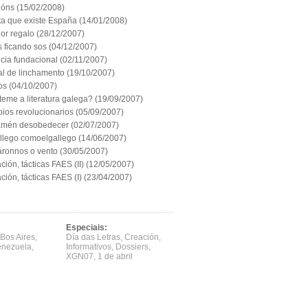
ións
(15/02/2008)
ta que existe España
(14/01/2008)
or regalo
(28/12/2007)
 ficando sos
(04/12/2007)
cia fundacional
(02/11/2007)
l de linchamento
(19/10/2007)
os
(04/10/2007)
eme a literatura galega?
(19/09/2007)
pios revolucionarios
(05/09/2007)
amén desobedecer
(02/07/2007)
llego comoelgallego
(14/06/2007)
ronnos o vento
(30/05/2007)
ción, tácticas FAES (II)
(12/05/2007)
ción, tácticas FAES (I)
(23/04/2007)
Especiais:
Bos Aires
,
Día das Letras
,
Creación
,
enezuela
,
Informativos
,
Dossiers
,
XGN07
,
1 de abril