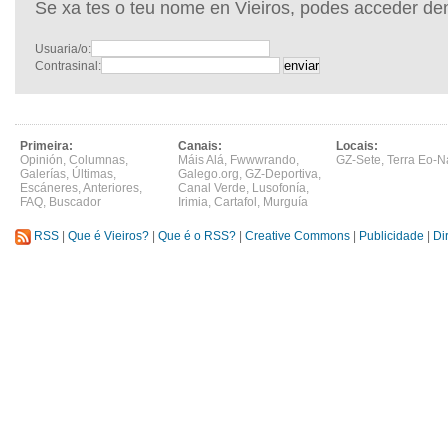
Se xa tes o teu nome en Vieiros, podes acceder de
Usuaria/o:
Contrasinal:
Primeira:
Canais:
Locais:
Opinión
,
Columnas
,
Máis Alá
,
Fwwwrando
,
GZ-Sete
,
Terra Eo-N
Galerías
,
Últimas
,
Galego.org
,
GZ-Deportiva
,
Escáneres
,
Anteriores
,
Canal Verde
,
Lusofonía
,
FAQ
,
Buscador
Irimia
,
Cartafol
,
Murguía
RSS
|
Que é Vieiros?
|
Que é o RSS?
|
Creative Commons
|
Publicidade
|
Di