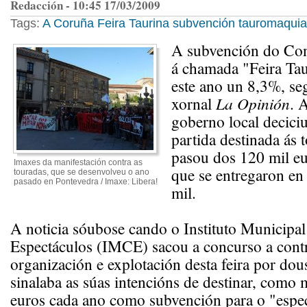
Redacción - 10:45 17/03/2009
Tags:
A Coruña
Feira Taurina
subvención
tauromaquia
A subvención do Con
á chamada "Feira Ta
este ano un 8,3%, se
xornal
La Opinión
. 
goberno local deciciu
partida destinada ás 
pasou dos 120 mil eu
Imaxes da manifestación contra as
que se entregaron en
touradas, que se desenvolveu o ano
pasado en Pontevedra / Imaxe: Libera!
mil.
A noticia sóubose cando o Instituto Municipa
Espectáculos (IMCE) sacou a concurso a contr
organización e explotación desta feira por dou
sinalaba as súas intencións de destinar, como
euros cada ano como subvención para o "espec