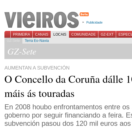
Publicidade
PRIMEIRA
CANAIS
LOCAIS
COMUNIDADE
GZ-EXT
ESPECI
GZ-Sete
Terra Eo-Navia
GZ-Sete
AUMENTAN A SUBVENCIÓN
O Concello da Coruña dálle 1
máis ás touradas
En 2008 houbo enfrontamentos entre os 
goberno por seguir financiando a feira. E
subvención pasou dos 120 mil euros aos 