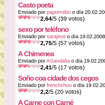
Casto poeta
Enviado por
paporroibo
o día 20.02.2
2,64
/5 (39 votos)
sexo por teléfono
Enviado por
sarajess
o día 19.02.2008
2,75
/5 (57 votos)
A Chimenea
Enviado por
ASandalia
o día 19.02.20
2,41
/5 (17 votos)
Soño coa cidade dos cegos
Enviado por
frenchchou
o día 19.02.2
2,2
/5 (20 votos)
A Carne con Carné