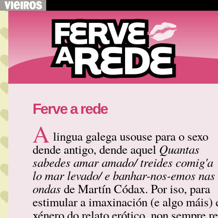
Ferve a rede
A
lingua galega usouse para o sexo
Quantas
dende antigo, dende aquel
sabedes amar amado/ treides comig'a
lo mar levado/ e banhar-nos-emos nas
ondas
de Martín Códax. Por iso, para
estimular a imaxinación (e algo máis) 
xénero do relato erótico, non sempre r