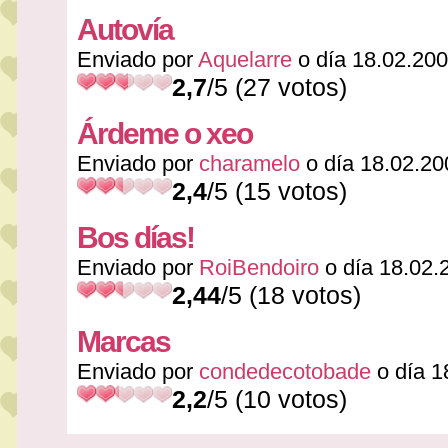
Autovía
Enviado por
Aquelarre
o día 18.02.20
2,7
/5 (27 votos)
Árdeme o xeo
Enviado por
charamelo
o día 18.02.20
2,4
/5 (15 votos)
Bos días!
Enviado por
RoiBendoiro
o día 18.02.
2,44
/5 (18 votos)
Marcas
Enviado por
condedecotobade
o día 1
2,2
/5 (10 votos)