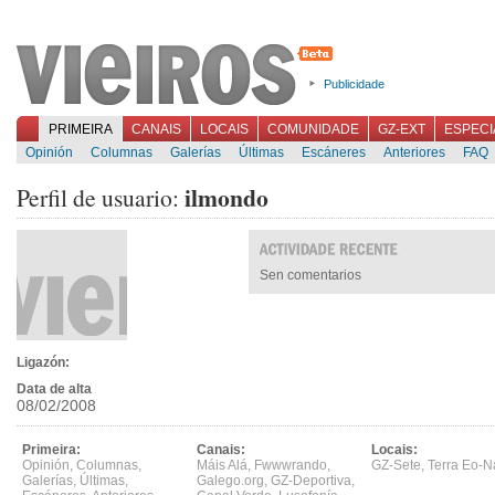
Publicidade
PRIMEIRA
CANAIS
LOCAIS
COMUNIDADE
GZ-EXT
ESPECI
Opinión
Columnas
Galerías
Últimas
Escáneres
Anteriores
FAQ
ilmondo
Perfil de usuario:
Sen comentarios
Ligazón:
Data de alta
08/02/2008
Primeira:
Canais:
Locais:
Opinión
,
Columnas
,
Máis Alá
,
Fwwwrando
,
GZ-Sete
,
Terra Eo-N
Galerías
,
Últimas
,
Galego.org
,
GZ-Deportiva
,