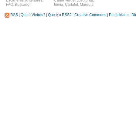
Escáneres
,
Anteriores
,
Canal Verde
,
Lusofonía
,
FAQ
,
Buscador
Irimia
,
Cartafol
,
Murguía
RSS
|
Que é Vieiros?
|
Que é o RSS?
|
Creative Commons
|
Publicidade
|
Di