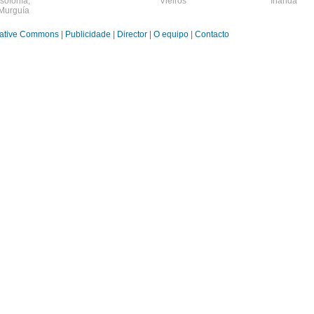
sofonía
,
Vieiros
Irlanda
Murguía
ative Commons
|
Publicidade
|
Director
|
O equipo
|
Contacto