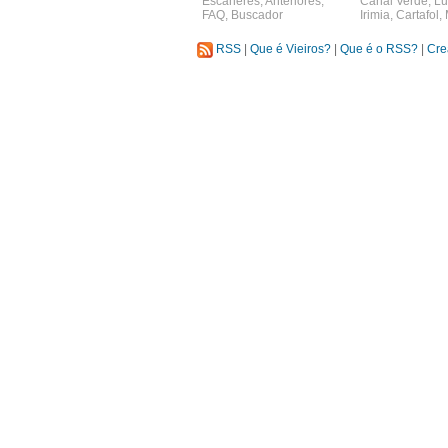
Escáneres
,
Anteriores
,
Canal Verde
,
Lu
FAQ
,
Buscador
Irimia
,
Cartafol
,
RSS
|
Que é Vieiros?
|
Que é o RSS?
|
Cre