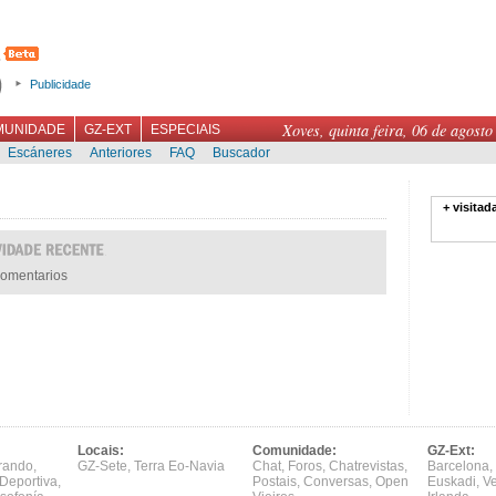
Publicidade
Xoves, quinta feira, 06 de agosto
MUNIDADE
GZ-EXT
ESPECIAIS
Escáneres
Anteriores
FAQ
Buscador
+ visitad
omentarios
Locais:
Comunidade:
GZ-Ext:
rando
,
GZ-Sete
,
Terra Eo-Navia
Chat
,
Foros
,
Chatrevistas
,
Barcelona
,
Deportiva
,
Postais
,
Conversas
,
Open
Euskadi
,
V