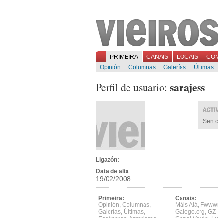
PRIMEIRA
CANAIS
LOCAIS
CO
Opinión
Columnas
Galerías
Últimas
sarajess
Perfil de usuario:
Sen c
Ligazón:
Data de alta
19/02/2008
Primeira:
Canais:
Opinión
,
Columnas
,
Máis Alá
,
Fwww
Galerías
,
Últimas
,
Galego.org
,
GZ-