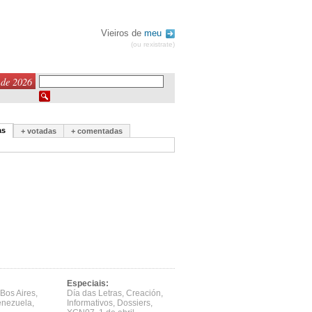
Vieiros de
meu
(ou rexistrate)
 de 2026
as
+ votadas
+ comentadas
Especiais:
Bos Aires
,
Día das Letras
,
Creación
,
enezuela
,
Informativos
,
Dossiers
,