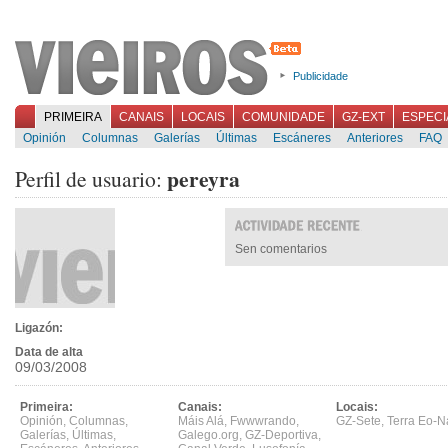
Publicidade
PRIMEIRA
CANAIS
LOCAIS
COMUNIDADE
GZ-EXT
ESPECI
Opinión
Columnas
Galerías
Últimas
Escáneres
Anteriores
FAQ
pereyra
Perfil de usuario:
Sen comentarios
Ligazón:
Data de alta
09/03/2008
Primeira:
Canais:
Locais:
Opinión
,
Columnas
,
Máis Alá
,
Fwwwrando
,
GZ-Sete
,
Terra Eo-N
Galerías
,
Últimas
,
Galego.org
,
GZ-Deportiva
,