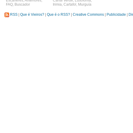
Escáneres
,
Anteriores
,
Canal Verde
,
Lusofonía
,
FAQ
,
Buscador
Irimia
,
Cartafol
,
Murguía
RSS
|
Que é Vieiros?
|
Que é o RSS?
|
Creative Commons
|
Publicidade
|
Di