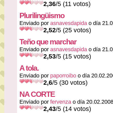
2,36
/5 (11 votos)
Plurilingüismo
Enviado por
asnavesdapida
o día 21.
2,52
/5 (25 votos)
Teño que marchar
Enviado por
asnavesdapida
o día 21.
2,53
/5 (15 votos)
A tola.
Enviado por
paporroibo
o día 20.02.2
2,6
/5 (30 votos)
NA CORTE
Enviado por
fervenza
o día 20.02.200
2,43
/5 (14 votos)