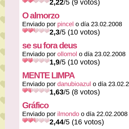
2,22
/5 (9 votos)
O almorzo
Enviado por
pincel
o día 23.02.2008
2,3
/5 (10 votos)
se su fora deus
Enviado por
ollomol
o día 23.02.2008
1,9
/5 (10 votos)
MENTE LIMPA
Enviado por
danubioazul
o día 23.02.
1,63
/5 (8 votos)
Gráfico
Enviado por
ilmondo
o día 22.02.2008
2,44
/5 (16 votos)