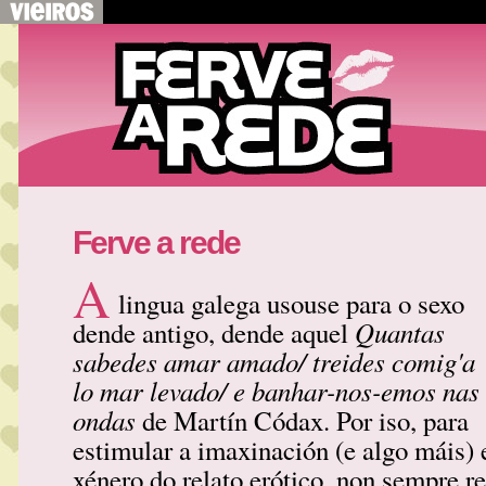
Ferve a rede
A
lingua galega usouse para o sexo
Quantas
dende antigo, dende aquel
sabedes amar amado/ treides comig'a
lo mar levado/ e banhar-nos-emos nas
ondas
de Martín Códax. Por iso, para
estimular a imaxinación (e algo máis) 
xénero do relato erótico, non sempre r