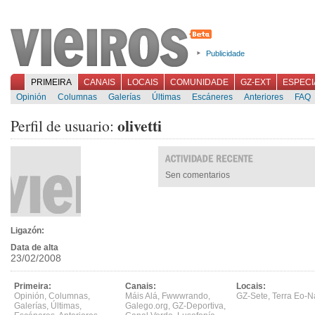
Publicidade
PRIMEIRA
CANAIS
LOCAIS
COMUNIDADE
GZ-EXT
ESPECI
Opinión
Columnas
Galerías
Últimas
Escáneres
Anteriores
FAQ
olivetti
Perfil de usuario:
Sen comentarios
Ligazón:
Data de alta
23/02/2008
Primeira:
Canais:
Locais:
Opinión
,
Columnas
,
Máis Alá
,
Fwwwrando
,
GZ-Sete
,
Terra Eo-N
Galerías
,
Últimas
,
Galego.org
,
GZ-Deportiva
,