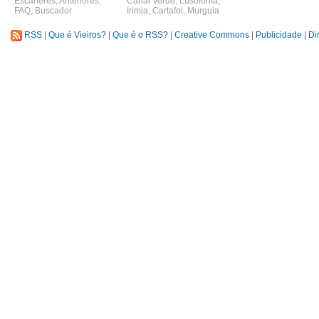
Escáneres
,
Anteriores
,
Canal Verde
,
Lusofonía
,
FAQ
,
Buscador
Irimia
,
Cartafol
,
Murguía
RSS
|
Que é Vieiros?
|
Que é o RSS?
|
Creative Commons
|
Publicidade
|
Di