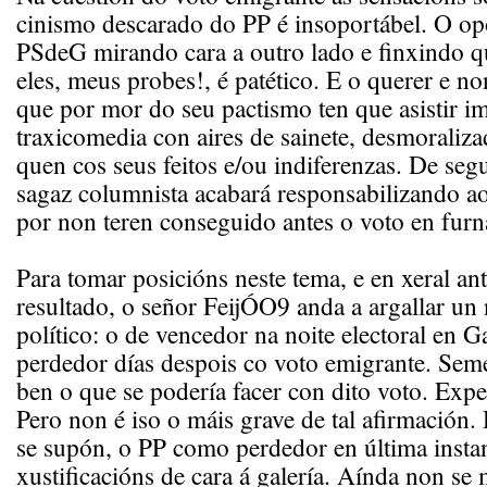
cinismo descarado do PP é insoportábel. O o
PSdeG mirando cara a outro lado e finxindo q
eles, meus probes!, é patético. E o querer e 
que por mor do seu pactismo ten que asistir i
traxicomedia con aires de sainete, desmoraliza
quen cos seus feitos e/ou indiferenzas. De seg
sagaz columnista acabará responsabilizando ao
por non teren conseguido antes o voto en furn
Para tomar posicións neste tema, e en xeral ant
resultado, o señor FeijÓO9 anda a argallar un
político: o de vencedor na noite electoral en G
perdedor días despois co voto emigrante. Sem
ben o que se podería facer con dito voto. Expe
Pero non é iso o máis grave de tal afirmación.
se supón, o PP como perdedor en última insta
xustificacións de cara á galería. Aínda non se