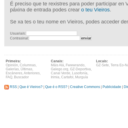
É preciso que te rexistres para poder participar en 
páxina de entrada podes crear
o teu Vieiros
.
Se xa tes o teu nome en Vieiros, podes acceder de
Usuaria/o:
Contrasinal:
Primeira:
Canais:
Locais:
Opinión
,
Columnas
,
Máis Alá
,
Fwwwrando
,
GZ-Sete
,
Terra Eo-N
Galerías
,
Últimas
,
Galego.org
,
GZ-Deportiva
,
Escáneres
,
Anteriores
,
Canal Verde
,
Lusofonía
,
FAQ
,
Buscador
Irimia
,
Cartafol
,
Murguía
RSS
|
Que é Vieiros?
|
Que é o RSS?
|
Creative Commons
|
Publicidade
|
Di