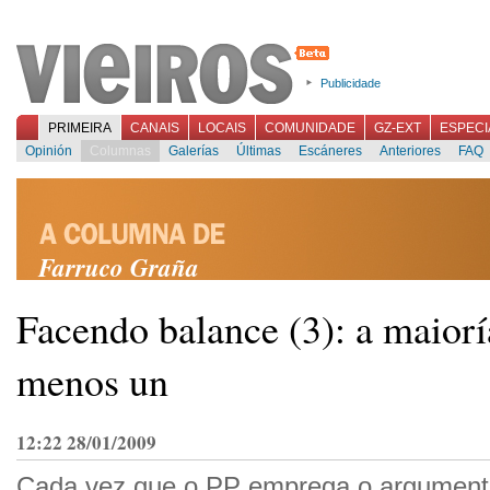
Publicidade
PRIMEIRA
CANAIS
LOCAIS
COMUNIDADE
GZ-EXT
ESPECI
Opinión
Columnas
Galerías
Últimas
Escáneres
Anteriores
FAQ
Farruco Graña
Facendo balance (3): a maiorí
menos un
12:22 28/01/2009
Cada vez que o PP emprega o argument