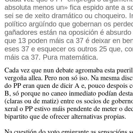
absoluta menos un» fica espido ante a s
sei se de xeito dramático ou choqueiro. I
político argüíndo que gobernan os perde
gañadores están na oposición é absurdo e 
que 13 poden máis ca 37 é deixar en ben
eses 37 e esquecer os outros 25 que, con
máis ca 37. Pura matemática.
Cada vez que nun debate agromaba esta pueril 
vergoña allea. Pero non só iso. Na mesma disc
do PP eran quen de dicir A e, pouco despois c
B, só porque no caneo inmediato podían desta
(claras ou de matiz) entre os socios de gober
xeral o PP estivo máis pendente de meter o de
bipartito que de ofrecer alternativas propias.
Na cuestión do voto emigrante as sensacións 