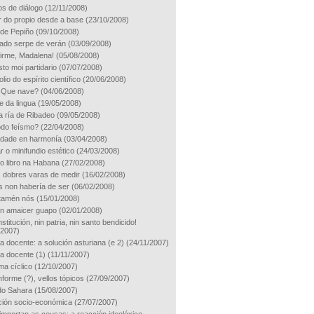
s de diálogo
(12/11/2008)
r do propio desde a base
(23/10/2008)
 de Pepiño
(09/10/2008)
iado serpe de verán
(03/09/2008)
firme, Madalena!
(05/08/2008)
to moi partidario
(07/07/2008)
io do espírito científico
(20/06/2008)
 Que nave?
(04/06/2008)
e da lingua
(19/05/2008)
a ría de Ribadeo
(09/05/2008)
odo feísmo?
(22/04/2008)
idade en harmonía
(03/04/2008)
 o minifundio estético
(24/03/2008)
do libro na Habana
(27/02/2008)
 dobres varas de medir
(16/02/2008)
s non habería de ser
(06/02/2008)
tamén nós
(15/01/2008)
n amaicer guapo
(02/01/2008)
stitución, nin patria, nin santo bendicido!
/2007)
a docente: a solución asturiana (e 2)
(24/11/2007)
ra docente (1)
(11/11/2007)
ma cíclico
(12/10/2007)
forme (?), vellos tópicos
(27/09/2007)
do Sahara
(15/08/2007)
ción socio-económica
(27/07/2007)