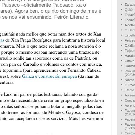
 Paisaco –oficialmente Paiosaco, xa o
Zarapa
Quitém
ares). Agora ben, o quinto domingo de mes é
Todaví
 se nos vai ensumindo, Feirón Literario.
Todaví
A acti
O Dere
rgantiñás nada mellor que botar man dos textos de Xan
Espell
bas
de Xan Fraga Rodríguez para lembrar a historia local
Felice
a comarca. Mais o que hoxe reclama a nosa atención é o
Oxalá 
e, porque o mesmo acaban mercando unha brazada de
Feijoo
Harakir
arballo sonlle tan saborosos coma os de Padrón), ou
Chove 
o con pan de Carballo e volumes de contos con música,
Darwin
re toponimia (para aprendermos con Fernando Cabeza
Próxim
res), sobre
Galiza e construción europea
(da man de
(22/08
Novos 
enturas.
O Rive
Efecto
e Luz, un par de putas lesbianas, falando coa garda
Ao señ
smo e da necesidade de crear un grupo especializado en
Contra
o ditas señoras se poñan a botar o meigallo polas rúas
Aprend
Facend
do tremer as fortunas de Méndez, Gayoso, condesa de
(28/01
adiño con aceptaren os seus servizos. Máis lles vale non
Facend
Facend
(16/12
Cristo 