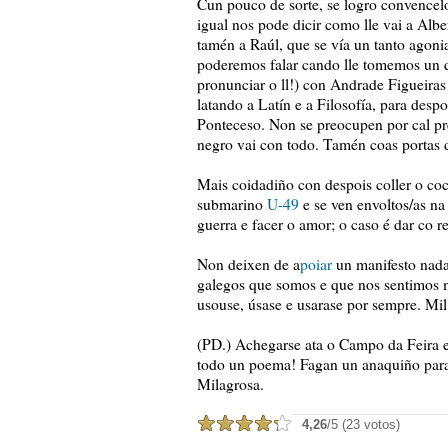
Cun pouco de sorte, se logro convencel
igual nos pode dicir como lle vai a Alber
tamén a Raúl, que se vía un tanto agoni
poderemos falar cando lle tomemos un q
pronunciar o ll!) con Andrade Figueira
latando a Latín e a Filosofía, para desp
Ponteceso. Non se preocupen por cal pren
negro vai con todo. Tamén coas portas 
Mais coidadiño con despois coller o coch
submarino
U-49
e se ven envoltos/as na
guerra e facer o amor; o caso é dar co 
Non deixen de a
poiar
un manifesto nada
galegos que somos e que nos sentimos m
usouse, úsase e usarase por sempre. Mil 
(PD.) Achegarse ata o Campo da Feira e
todo un poema! Fagan un anaquiño para 
Milagrosa.
4,26
/5 (23 votos)