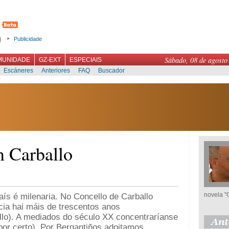
Publicidade
Sábado, 08 de agosto
MUNIDADE
GZ-EXT
ESPECIAIS
Escáneres
Anteriores
FAQ
Buscador
en Carballo
novela "
país é milenaria. No Concello de Carballo
ia hai máis de trescentos anos
llo). A mediados do século XX concentraríanse
por certo). Por Bergantiños adoitamos