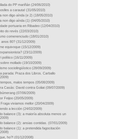
llada do PP mariñán
(24/06/2010)
oslles a carauta!
(31/05/2010)
a non digo aínda (e 2)
(18/05/2010)
a non digo aínda (1)
(04/05/2010)
vidade portuaria en Ribadeo
(12/04/2010)
ito do revés
(22/03/2010)
ismo comenenciudo
(18/01/2010)
s anos 80?
(31/12/2009)
me equivoque
(15/12/2009)
 expansionista?
(23/11/2009)
i político
(16/11/2009)
sobre mollado
(19/10/2009)
ismo sociolingüístico
(28/09/2009)
a parada: Praza dos Libros. Carballo
/2009)
tempos, malos tempos
(05/08/2009)
ra Casás: David contra Goliat
(09/07/2009)
 búmerang
(07/06/2009)
or Feijoo
(20/05/2009)
 Fraga viviamos mellor
(20/04/2009)
endo a lección
(24/02/2009)
o balance (3): a maioría absoluta menos un
/2009)
o balance (2): ansias contidas.
(07/01/2009)
o balance (1): a pretendida fagocitación
/2008)
que, ho?!
(01/12/2008)