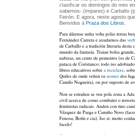
clasificar os domingos do mes en
sabemos- (impares) e Carballo (p
Feirón. E agora, neste agosto que
Benvidos á
Praza dos Libros
.
Para dárense unha volta polas terras be
Fernández Carrera e axudarnos das
ver
de Carballo e a tradición literaria dest
mundo da fantasía. Traian bolsa grand
nabizas, un cento de pementos (os de C
pataca de Coristanco; todo iso adobiad
libros educativos sobre
a reciclaxe
, sob
Quiles de onde veñen os
nomes
dos luga
Camilo Nogueira), ou por suposto de av
Non se estrañen se ven pola zona a Ada 
civil acerca de como combater o terrori
feministas radicais. Anden con tino cand
Vázquez de Parga e Camiño Novo (facen
Fenosa, Botín e cia). Iso si: moito coid
facelo!