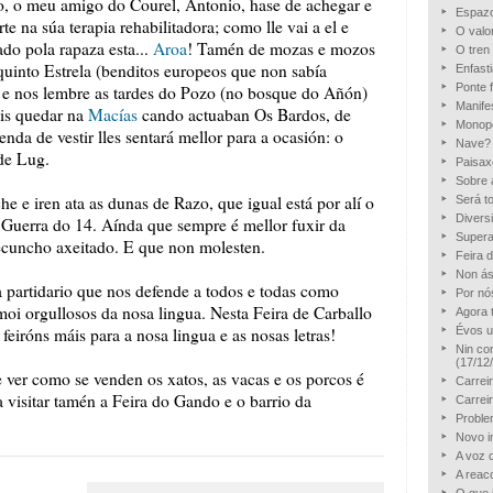
o, o meu amigo do Courel, Antonio, hase de achegar e
Espazo
te na súa terapia rehabilitadora; como lle vai a el e
O valo
ado pola rapaza esta...
Aroa
! Tamén de mozas e mozos
O tren
uinto Estrela (benditos europeos que non sabía
Enfast
Ponte 
s e nos lembre as tardes do Pozo (no bosque do Añón)
Manifes
ois quedar na
Macías
cando actuaban Os Bardos, de
Monopol
da de vestir lles sentará mellor para a ocasión: o
Nave?
de Lug.
Paisax
Sobre 
e e iren ata as dunas de Razo, que igual está por alí o
Será t
Divers
 Guerra do 14. Aínda que sempre é mellor fuxir da
Superar
recuncho axeitado. E que non molesten.
Feira 
Non ás
 partidario que nos defende a todos e todas como
Por nó
oi orgullosos da nosa lingua. Nesta Feira de Carballo
Agora 
feiróns máis para a nosa lingua e as nosas letras!
Évos u
Nin con
(17/12
 ver como se venden os xatos, as vacas e os porcos é
Carreir
visitar tamén a Feira do Gando e o barrio da
Carrei
Proble
Novo in
A voz 
A reac