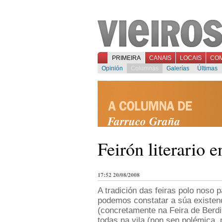
PRIMEIRA
CANAIS
LOCAIS
CO
Opinión
Columnas
Galerías
Últimas
Farruco Graña
Feirón literario 
17:52 20/08/2008
A tradición das feiras polo noso 
podemos constatar a súa existenc
(concretamente na Feira de Berdi
todas na vila (non sen polémica, 