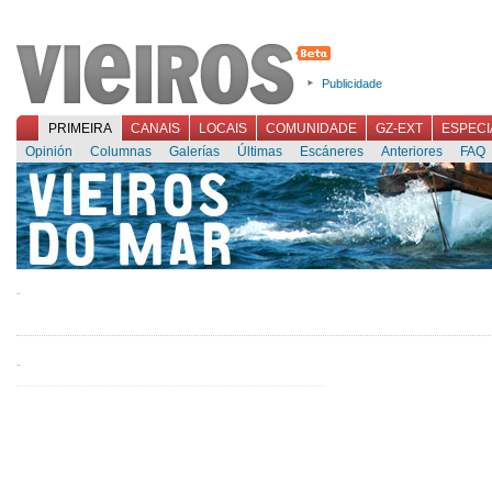
Publicidade
PRIMEIRA
CANAIS
LOCAIS
COMUNIDADE
GZ-EXT
ESPECI
Opinión
Columnas
Galerías
Últimas
Escáneres
Anteriores
FAQ
-
-