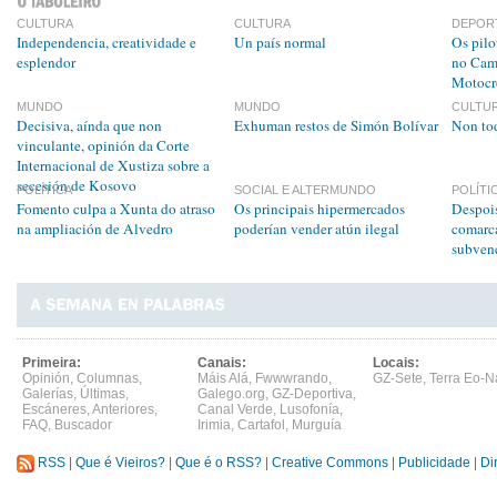
CULTURA
CULTURA
DEPOR
Independencia, creatividade e
Un país normal
Os pilo
esplendor
no Cam
Motocr
MUNDO
MUNDO
CULTU
Decisiva, aínda que non
Exhuman restos de Simón Bolívar
Non tod
vinculante, opinión da Corte
Internacional de Xustiza sobre a
secesión de Kosovo
POLÍTICA
SOCIAL E ALTERMUNDO
POLÍTI
Fomento culpa a Xunta do atraso
Os principais hipermercados
Despois
na ampliación de Alvedro
poderían vender atún ilegal
comarca
subvenc
Primeira:
Canais:
Locais:
Opinión
,
Columnas
,
Máis Alá
,
Fwwwrando
,
GZ-Sete
,
Terra Eo-N
Galerías
,
Últimas
,
Galego.org
,
GZ-Deportiva
,
Escáneres
,
Anteriores
,
Canal Verde
,
Lusofonía
,
FAQ
,
Buscador
Irimia
,
Cartafol
,
Murguía
RSS
|
Que é Vieiros?
|
Que é o RSS?
|
Creative Commons
|
Publicidade
|
Di