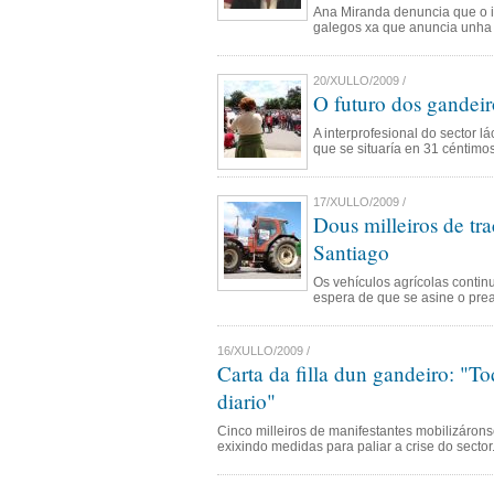
Ana Miranda denuncia que o i
galegos xa que anuncia unha r
20/XULLO/2009 /
O futuro dos gandei
A interprofesional do sector l
que se situaría en 31 céntimos
17/XULLO/2009 /
Dous milleiros de tra
Santiago
Os vehículos agrícolas contin
espera de que se asine o pre
16/XULLO/2009 /
Carta da filla dun gandeiro: "To
diario"
Cinco milleiros de manifestantes mobilizáron
exixindo medidas para paliar a crise do sector