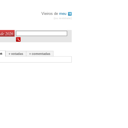
Vieiros de
meu
(ou rexistrate)
 de 2026
as
+ votadas
+ comentadas