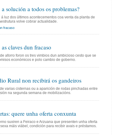
 a solución a todos os problemas?
e á luz dos últimos acontecementos coa venta da planta de
aestrutura volve cobrar actualidade.
un fracaso
 as claves dun fracaso
 de aforro foron os tres vimbios dun ambicioso cesto que se
romisos económicos e polo cambio de goberno.
io Rural non recibirá os gandeiros
 de varias cisternas ou a aparición de rodas pinchadas entre
ensión na segunda semana de mobilizacións.
rtas: quere unha oferta conxunta
no suxiren a Feiraco e Arzuana que presenten unha oferta
sexa máis viábel, condición para recibir avais e préstamos.