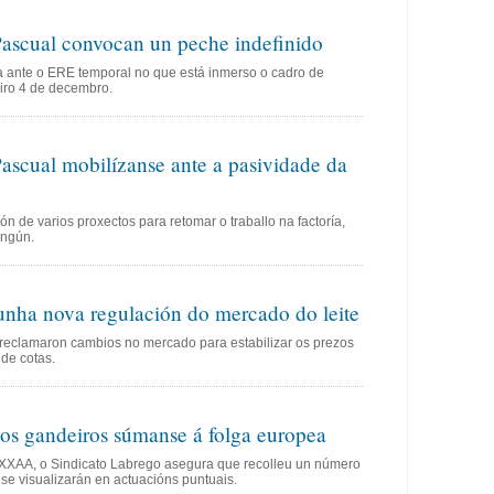
Pascual convocan un peche indefinido
a ante o ERE temporal no que está inmerso o cadro de
eiro 4 de decembro.
Pascual mobilízanse ante a pasividade da
 de varios proxectos para retomar o traballo na factoría,
ingún.
unha nova regulación do mercado do leite
 reclamaron cambios no mercado para estabilizar os prezos
 de cotas.
 os gandeiros súmanse á folga europea
XXAA, o Sindicato Labrego asegura que recolleu un número
se visualizarán en actuacións puntuais.