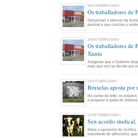
9/NOVEMBRO/2009 /
Os traballadores de 
Denuncian o silencio da Xunt
persoal e que conclúe o vind
26/OUTUBRO/2009 /
Os traballadores de 
Xunta
Aseguran que o Goberno dispón
mais que non se decide por n
5/OUTUBRO/2009 /
Bruxelas aposta por 
No cumio do leite, os estados
e preparar a saída do sistema
21/SETEMBRO/2009 /
Sen acordo sindical,
Malia a oposición de UUAA e 
importante de adhesións, que 