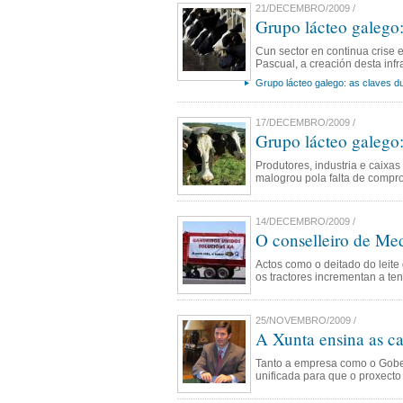
21/DECEMBRO/2009 /
Grupo lácteo galego:
Cun sector en continua crise 
Pascual, a creación desta infr
Grupo lácteo galego: as claves d
17/DECEMBRO/2009 /
Grupo lácteo galego:
Produtores, industria e caixas
malogrou pola falta de comp
14/DECEMBRO/2009 /
O conselleiro de Med
Actos como o deitado do leite
os tractores incrementan a t
25/NOVEMBRO/2009 /
A Xunta ensina as ca
Tanto a empresa como o Gober
unificada para que o proxecto 