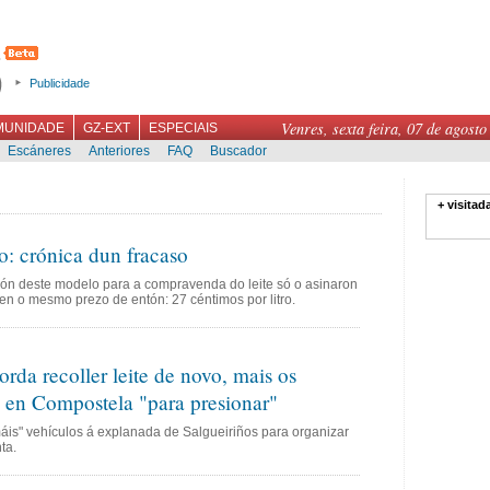
Publicidade
Venres, sexta feira, 07 de agosto
MUNIDADE
GZ-EXT
ESPECIAIS
Escáneres
Anteriores
FAQ
Buscador
+ visitad
: crónica dun fracaso
ón deste modelo para a compravenda do leite só o asinaron
n o mesmo prezo de entón: 27 céntimos por litro.
rda recoller leite de novo, mais os
n en Compostela "para presionar"
is" vehículos á explanada de Salgueiriños para organizar
ta.