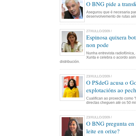
O BNG pide a transfe
Asegurou que é necesaria par
desenvolvemento de rutas aér
27/XULLO/2009 /
Espinosa quixera bot
non pode
Nunha entrevista radiofónica,
Xunta e celebra o acordo asin
distribución.
23/XULLO/2009 /
O PSdeG acusa o Gob
explotacións ao pec
Cualifican ao proxecto como 
directas cheguen até os 50 mi
23/XULLO/2009 /
O BNG pregunta en E
leite en orixe?