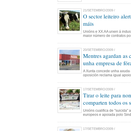
21/SETEMBRO/2009 /
O sector leiteiro al
máis
Unións e XX.AA urxen á indust
maior número de contratos po
20/SETEMBRO/2009 /
Mentres agardan as 
unha empresa de fór
A Xunta concede unha axuda de
oposición reclama igual apoio
17/SETEMBRO/2009 /
Tirar o leite para no
comparten todos os s
Unións cualifica de "suicida" 
europeos e apoiada polo Sind
17/SETEMBRO/2009 /