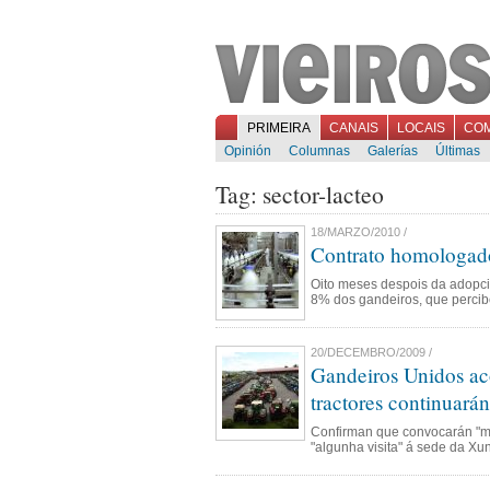
PRIMEIRA
CANAIS
LOCAIS
CO
Opinión
Columnas
Galerías
Últimas
Tag: sector-lacteo
18/MARZO/2010 /
Contrato homologado
Oito meses despois da adopci
8% dos gandeiros, que percibe
20/DECEMBRO/2009 /
Gandeiros Unidos aco
tractores continuará
Confirman que convocarán "má
"algunha visita" á sede da Xun