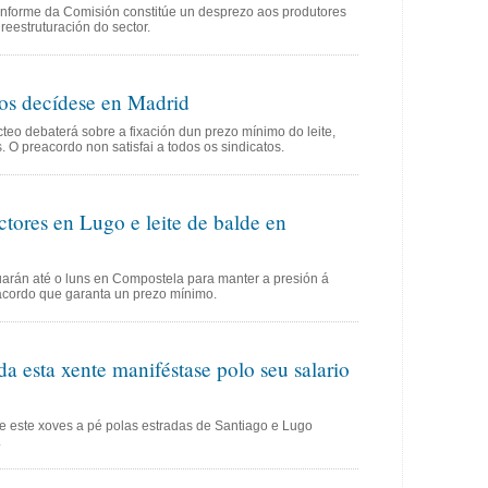
nforme da Comisión constitúe un desprezo aos produtores
eestruturación do sector.
ros decídese en Madrid
ácteo debaterá sobre a fixación dun prezo mínimo do leite,
. O preacordo non satisfai a todos os sindicatos.
ctores en Lugo e leite de balde en
uarán até o luns en Compostela para manter a presión á
acordo que garanta un prezo mínimo.
da esta xente maniféstase polo seu salario
se este xoves a pé polas estradas de Santiago e Lugo
.