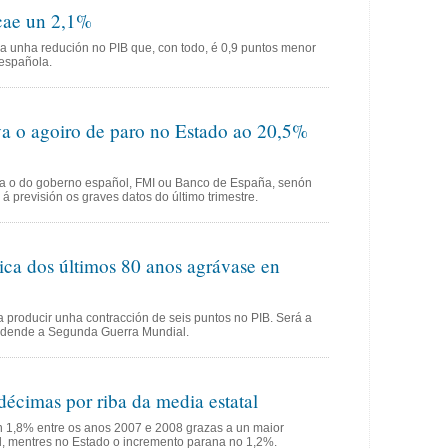
cae un 2,1%
tra unha redución no PIB que, con todo, é 0,9 puntos menor
española.
a o agoiro de paro no Estado ao 20,5%
ca o do goberno español, FMI ou Banco de España, senón
á previsión os graves datos do último trimestre.
ica dos últimos 80 anos agrávase en
 producir unha contracción de seis puntos no PIB. Será a
n dende a Segunda Guerra Mundial.
écimas por riba da media estatal
 1,8% entre os anos 2007 e 2008 grazas a un maior
l, mentres no Estado o incremento parana no 1,2%.