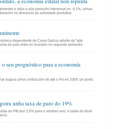
ontido, a economía estatal non repunta
imestre e sitúa a súa variación interanual no -4,1%, unhas
deración no descenso da actividade produtiva.
inminente
nómica dependente de Caixa Galicia advirte da "alta
omía do país entre en recesión no segundo semestre.
a o seu prognóstico para a economía
nal augura unha contracción de até o 4% en 2009, un punto
goira unha taxa de paro do 19%
aída do PIB dun 3,6% para o vindeiro ano. A saída do túnel
anos.