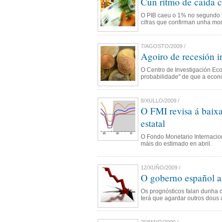
Cun ritmo de caída c
O PIB caeu o 1% no segundo tr
cifras que confirman unha mo
7/AGOSTO/2009 /
Agoiro de recesión 
O Centro de Investigación Eco
probabilidade" de que a econ
8/XULLO/2009 /
O FMI revisa á baix
estatal
O Fondo Monetario Internacio
máis do estimado en abril.
12/XUÑO/2009 /
O goberno español a
Os prognósticos falan dunha c
terá que agardar outros dous 