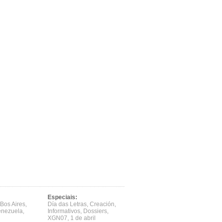
Especiais:
Bos Aires
,
Día das Letras
,
Creación
,
enezuela
,
Informativos
,
Dossiers
,
XGN07
,
1 de abril