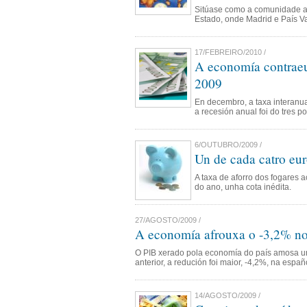
Sitúase como a comunidade 
Estado, onde Madrid e País Vas
17/FEBREIRO/2010 /
A economía contraeu
2009
En decembro, a taxa interanu
a recesión anual foi do tres po
6/OUTUBRO/2009 /
Un de cada catro eur
A taxa de aforro dos fogares 
do ano, unha cota inédita.
27/AGOSTO/2009 /
A economía afrouxa o -3,2% no
O PIB xerado pola economía do país amosa u
anterior, a redución foi maior, -4,2%, na españ
14/AGOSTO/2009 /