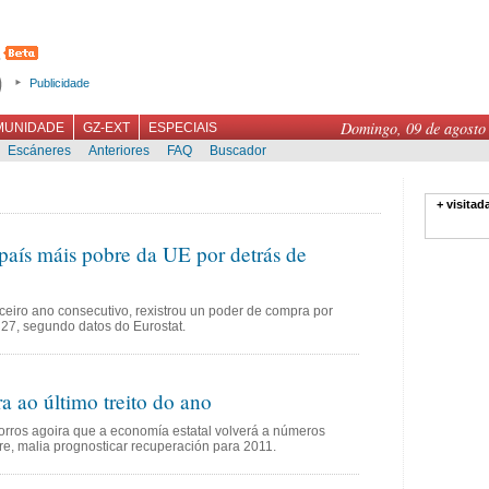
Publicidade
Domingo, 09 de agosto
MUNIDADE
GZ-EXT
ESPECIAIS
Escáneres
Anteriores
FAQ
Buscador
+ visitad
país máis pobre da UE por detrás de
rceiro ano consecutivo, rexistrou un poder de compra por
s 27, segundo datos do Eurostat.
 ao último treito do ano
orros agoira que a economía estatal volverá a números
e, malia prognosticar recuperación para 2011.