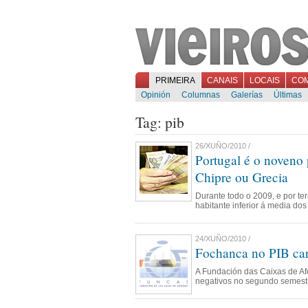
PRIMEIRA
CANAIS
LOCAIS
CO
Opinión
Columnas
Galerías
Últimas
Tag: pib
26/XUÑO/2010 /
Portugal é o noveno 
Chipre ou Grecia
Durante todo o 2009, e por te
habitante inferior á media do
24/XUÑO/2010 /
Fochanca no PIB cara
A Fundación das Caixas de Af
negativos no segundo semestr