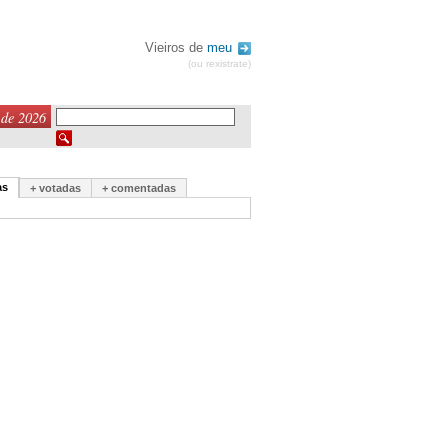
Vieiros de
meu
(ou rexistrate)
 de 2026
as
+ votadas
+ comentadas