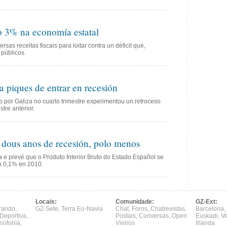
o 3% na economía estatal
as receitas fiscais para loitar contra un déficit que,
 públicos.
 piques de entrar en recesión
o por Galiza no cuarto trimestre experimentou un retroceso
tre anterior.
 dous anos de recesión, polo menos
a e prevé que o Produto Interior Bruto do Estado Español se
n 0,1% en 2010.
Locais:
Comunidade:
GZ-Ext:
rando
,
GZ-Sete
,
Terra Eo-Navia
Chat
,
Foros
,
Chatrevistas
,
Barcelona
,
Deportiva
,
Postais
,
Conversas
,
Open
Euskadi
,
V
sofonía
,
Vieiros
Irlanda