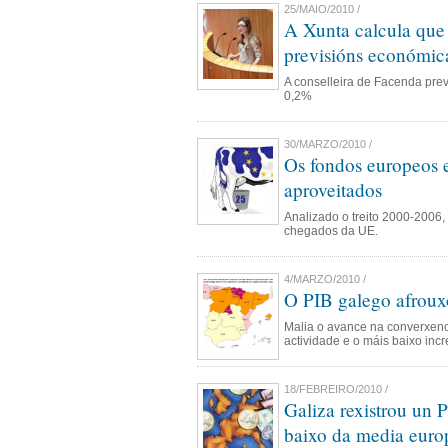
25/MAIO/2010 /
A Xunta calcula que 
previsións económic
A conselleira de Facenda pre
0,2%
30/MARZO/2010 /
Os fondos europeos e
aproveitados
Analizado o treito 2000-2006,
chegados da UE.
4/MARZO/2010 /
O PIB galego afroux
Malia o avance na converxenc
actividade e o máis baixo inc
18/FEBREIRO/2010 /
Galiza rexistrou un 
baixo da media euro