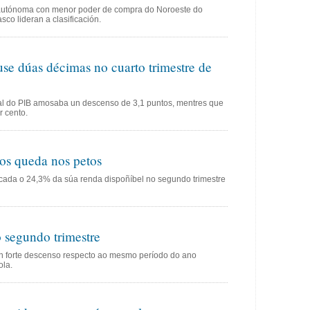
autónoma con menor poder de compra do Noroeste do
co lideran a clasificación.
se dúas décimas no cuarto trimestre de
al do PIB amosaba un descenso de 3,1 puntos, mentres que
r cento.
os queda nos petos
acada o 24,3% da súa renda dispoñíbel no segundo trimestre
 segundo trimestre
n forte descenso respecto ao mesmo período do ano
ola.