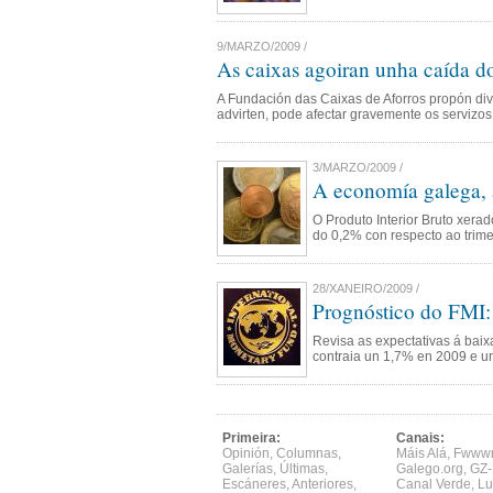
9/MARZO/2009 /
As caixas agoiran unha caída d
A Fundación das Caixas de Aforros propón divers
advirten, pode afectar gravemente os servizos
3/MARZO/2009 /
A economía galega, a
O Produto Interior Bruto xerad
do 0,2% con respecto ao trimes
28/XANEIRO/2009 /
Prognóstico do FMI:
Revisa as expectativas á baix
contraia un 1,7% en 2009 e u
Primeira:
Canais:
Opinión
,
Columnas
,
Máis Alá
,
Fwww
Galerías
,
Últimas
,
Galego.org
,
GZ-
Escáneres
,
Anteriores
,
Canal Verde
,
Lu