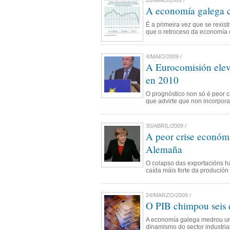
20/MAIO/2009 /
A economía galega 
É a primeira vez que se rexis
que o retroceso da economía 
4/MAIO/2009 /
A Eurocomisión elev
en 2010
O prognóstico non só é peor 
que advirte que non incorpora 
30/ABRIL/2009 /
A peor crise económ
Alemaña
O colapso das exportacións ha
caída máis forte da produció
24/MARZO/2009 /
O PIB chimpou seis d
A economía galega medrou un
dinamismo do sector industria