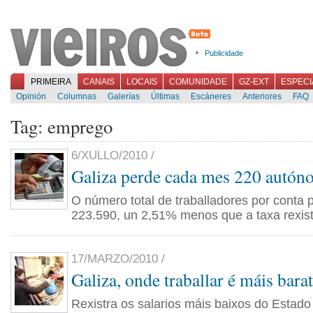
Publicidade
PRIMEIRA
CANAIS
LOCAIS
COMUNIDADE
GZ-EXT
ESPECI
Opinión
Columnas
Galerías
Últimas
Escáneres
Anteriores
FAQ
Tag: emprego
6/XULLO/2010 /
Galiza perde cada mes 220 autó
O número total de traballadores por conta 
223.590, un 2,51% menos que a taxa rexist
17/MARZO/2010 /
Galiza, onde traballar é máis bara
Rexistra os salarios máis baixos do Estado