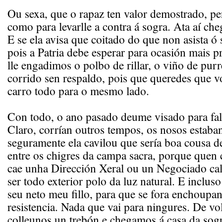
Ou sexa, que o rapaz ten valor demostrado, pe
como para levarlle a contra á sogra. Ata aí che
E se ela avisa que coitado do que non asista ó 
pois a Patria debe esperar para ocasión mais pr
lle engadimos o polbo de rillar, o viño de pur
corrido sen respaldo, pois que queredes que v
carro todo para o mesmo lado.
Con todo, o ano pasado deume visado para falta
Claro, corrían outros tempos, os nosos estab
seguramente ela cavilou que sería boa cousa d
entre os chigres da campa sacra, porque quen 
cae unha Dirección Xeral ou un Negociado cal
ser todo exterior polo da luz natural. E inclus
seu neto meu fillo, para que se fora enchoupa
resistencia. Nada que vai para ningures. De vo
colleunos un trebón e chegamos á casa da so