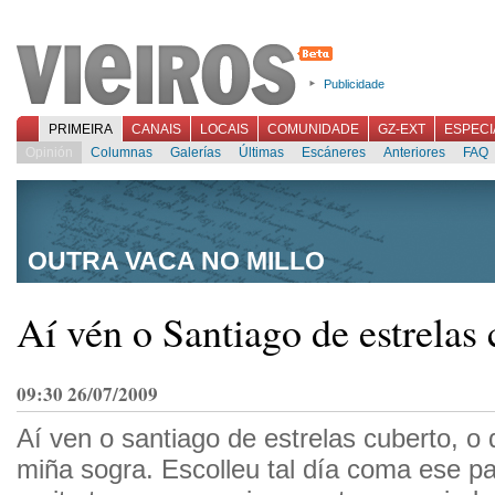
Publicidade
PRIMEIRA
CANAIS
LOCAIS
COMUNIDADE
GZ-EXT
ESPECI
Opinión
Columnas
Galerías
Últimas
Escáneres
Anteriores
FAQ
OUTRA VACA NO MILLO
Aí vén o Santiago de estrelas
09:30 26/07/2009
Aí ven o santiago de estrelas cuberto, o
miña sogra. Escolleu tal día coma ese pa