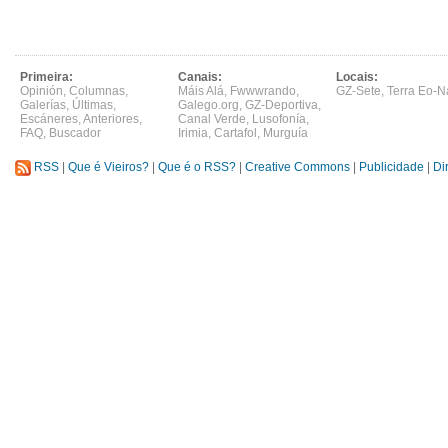
Primeira:
Canais:
Locais:
Opinión
,
Columnas
,
Máis Alá
,
Fwwwrando
,
GZ-Sete
,
Terra Eo-N
Galerías
,
Últimas
,
Galego.org
,
GZ-Deportiva
,
Escáneres
,
Anteriores
,
Canal Verde
,
Lusofonía
,
FAQ
,
Buscador
Irimia
,
Cartafol
,
Murguía
RSS
|
Que é Vieiros?
|
Que é o RSS?
|
Creative Commons
|
Publicidade
|
Di