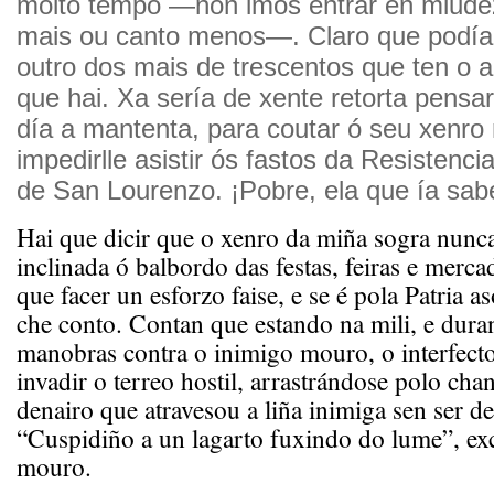
moito tempo —non imos entrar en miude
mais ou canto menos—. Claro que podía 
outro dos mais de trescentos que ten o 
que hai. Xa sería de xente retorta pensar
día a mantenta, para coutar ó seu xenro
impedirlle asistir ós fastos da Resisten
de San Lourenzo. ¡Pobre, ela que ía sab
Hai que dicir que o xenro da miña sogra nunca
inclinada ó balbordo das festas, feiras e merca
que facer un esforzo faise, e se é pola Patria a
che conto. Contan que estando na mili, e dura
manobras contra o inimigo mouro, o interfecto
invadir o terreo hostil, arrastrándose polo cha
denairo que atravesou a liña inimiga sen ser de
“Cuspidiño a un lagarto fuxindo do lume”, ex
mouro.