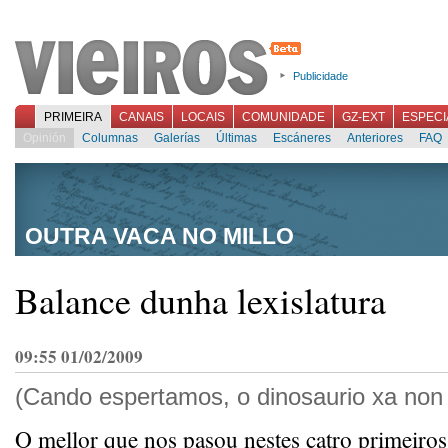
Publicidade
PRIMEIRA
CANAIS
LOCAIS
COMUNIDADE
GZ-EXT
ESPECI
Opinión
Columnas
Galerías
Últimas
Escáneres
Anteriores
FAQ
OUTRA VACA NO MILLO
Balance dunha lexislatura
09:55 01/02/2009
(Cando espertamos, o dinosaurio xa non
O mellor que nos pasou nestes catro primeiros