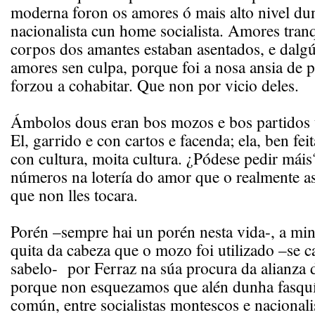
moderna foron os amores ó mais alto nivel du
nacionalista cun home socialista. Amores tranq
corpos dos amantes estaban asentados, e dalgú
amores sen culpa, porque foi a nosa ansia de 
forzou a cohabitar. Que non por vicio deles.
Ámbolos dous eran bos mozos e bos partidos 
El, garrido e con cartos e facenda; ela, ben fei
con cultura, moita cultura. ¿Pódese pedir máis
números na lotería do amor que o realmente a
que non lles tocara.
Porén –sempre hai un porén nesta vida-, a mi
quita da cabeza que o mozo foi utilizado –se ca
sabelo- por Ferraz na súa procura da alianza d
porque non esquezamos que alén dunha fasq
común, entre socialistas montescos e nacionali