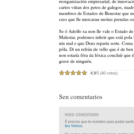
reorganización empresarial, de innovació
cartos viñan dos petos de galegos, madri
membros de Estados de Benestar que m
creo que lle mercaran moitas prendas o
Se ó Adolfo xa non lle vale o Estado d
Malestar, podemos inferir que está pola 
nin mal e que Deus reparta sorte. Com
póla. Di un refrán de vello que é de be
non estaría fóra da lóxica concluír que 
grave de ninguén.
4,9
/5 (40 votos)
Sen comentarios
É preciso que te rexistres para poder part
teu Vieiros
.