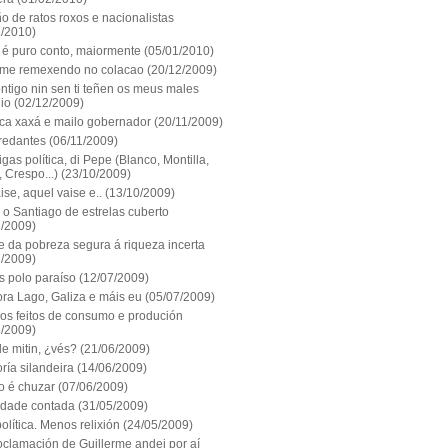
o de ratos roxos e nacionalistas
1/2010)
 é puro conto, maiormente
(05/01/2010)
me remexendo no colacao
(20/12/2009)
ntigo nin sen ti teñen os meus males
io
(02/12/2009)
ca xaxá e mailo gobernador
(20/11/2009)
redantes
(06/11/2009)
gas política, di Pepe (Blanco, Montilla,
 Crespo...)
(23/10/2009)
aise, aquel vaise e..
(13/10/2009)
 o Santiago de estrelas cuberto
7/2009)
e da pobreza segura á riqueza incerta
7/2009)
s polo paraíso
(12/07/2009)
ora Lago, Galiza e máis eu
(05/07/2009)
os feitos de consumo e produción
6/2009)
e mitin, ¿vés?
(21/06/2009)
ría silandeira
(14/06/2009)
o é chuzar
(07/06/2009)
lidade contada
(31/05/2009)
olítica. Menos relixión
(24/05/2009)
oclamación de Guillerme andei por aí