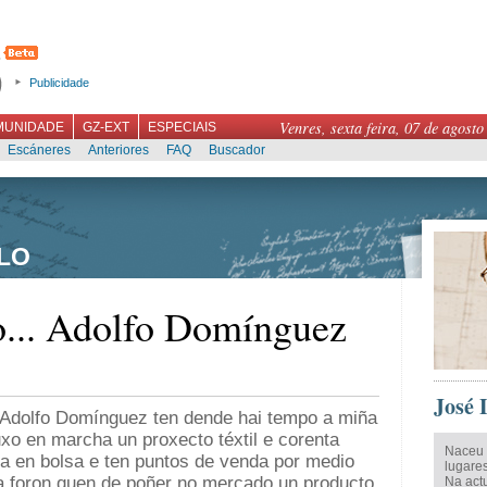
Publicidade
Venres, sexta feira, 07 de agosto
MUNIDADE
GZ-EXT
ESPECIAIS
Escáneres
Anteriores
FAQ
Buscador
LO
... Adolfo Domínguez
José 
o Adolfo Domínguez ten dende hai tempo a miña
o en marcha un proxecto téxtil e corenta
Naceu 
za en bolsa e ten puntos de venda por medio
lugares
 foron quen de poñer no mercado un producto
Na actu