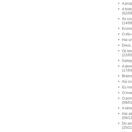
A prop
A hist
(02/0
As co
(14/0
Econo
O día 
Hai un
Deus,
Os ben
(22/0
Galeg
A demo
(17/0
Brain
Así c
Eu no
O inv
O pri
(08/0
A xén
Hai al
(09/1
Do am
(20/1