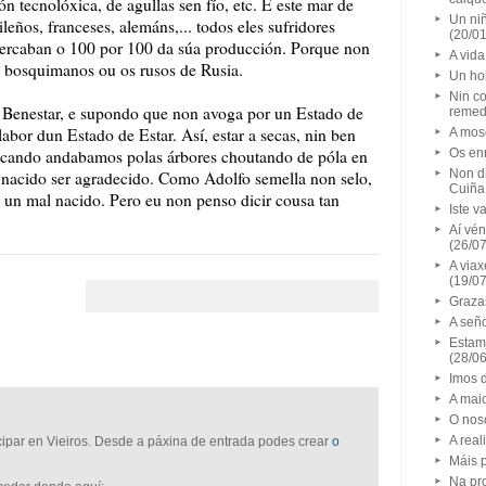
n tecnolóxica, de agullas sen fío, etc. E este mar de
Un niñ
leños, franceses, alemáns,... todos eles sufridores
(20/0
ercaban o 100 por 100 da súa producción. Porque non
A vida
s bosquimanos ou os rusos de Rusia.
Un ho
Nin co
e Benestar, e supondo que non avoga por un Estado de
remed
labor dun Estado de Estar. Así, estar a secas, nin ben
A mos
a cando andabamos polas árbores choutando de póla en
Os en
Non di
n nacido ser agradecido. Como Adolfo semella non selo,
Cuiña,
é un mal nacido. Pero eu non penso dicir cousa tan
Iste v
Aí vén
(26/0
A viax
(19/0
Graza
A señ
Estam
(28/0
Imos d
A maio
O nos
A rea
icipar en Vieiros. Desde a páxina de entrada podes crear
o
Máis p
Na pr