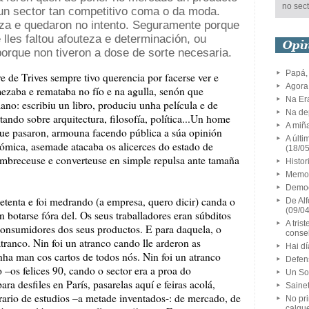
no sect
nun sector tan competitivo coma o da moda.
iza e quedaron no intento. Seguramente porque
 lles faltou afouteza e determinación, ou
orque non tiveron a dose de sorte necesaria.
Papá,
e de Trives sempre tivo querencia por facerse ver e
Agora
zaba e remataba no fío e na agulla, senón que
Na Er
ano: escribiu un libro, produciu unha película e de
Na dep
ando sobre arquitectura, filosofía, política...Un home
A miñ
s que pasaron, armouna facendo pública a súa opinión
A últi
nómica, asemade atacaba os alicerces do estado de
(18/0
mbreceuse e converteuse en simple repulsa ante tamaña
Histo
Memor
Democ
tenta e foi medrando (a empresa, quero dicir) canda o
De Alf
(09/0
 botarse fóra del. Os seus traballadores eran súbditos
A tris
onsumidores dos seus productos. E para daquela, o
consel
tranco. Nin foi un atranco cando lle arderon as
Hai dí
unha man cos cartos de todos nós. Nin foi un atranco
Defen
 –os felices 90, cando o sector era a proa do
Un So
a desfiles en París, pasarelas aquí e feiras acolá,
Sainet
rario de estudios –a metade inventados-: de mercado, de
No pri
calqu