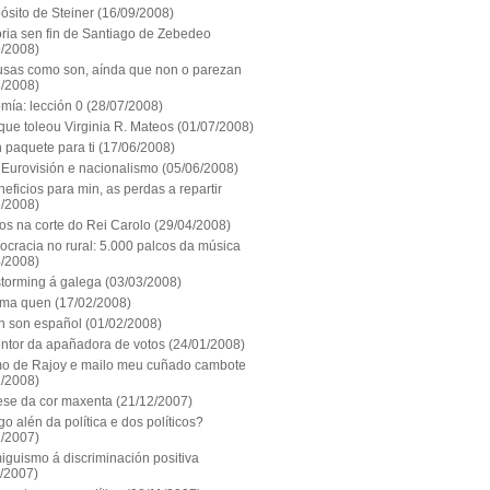
ósito de Steiner
(16/09/2008)
oria sen fin de Santiago de Zebedeo
9/2008)
usas como son, aínda que non o parezan
8/2008)
mía: lección 0
(28/07/2008)
que toleou Virginia R. Mateos
(01/07/2008)
 paquete para ti
(17/06/2008)
 Eurovisión e nacionalismo
(05/06/2008)
eficios para min, as perdas a repartir
5/2008)
os na corte do Rei Carolo
(29/04/2008)
cracia no rural: 5.000 palcos da música
4/2008)
storming á galega
(03/03/2008)
oma quen
(17/02/2008)
n son español
(01/02/2008)
entor da apañadora de votos
(24/01/2008)
mo de Rajoy e mailo meu cuñado cambote
1/2008)
ese da cor maxenta
(21/12/2007)
go alén da política e dos políticos?
2/2007)
iguismo á discriminación positiva
1/2007)