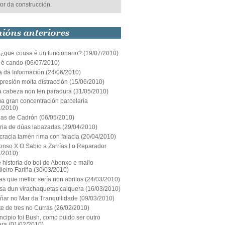
or da construcción.
 ¿que cousa é un funcionario?
(19/07/2010)
 é cando
(06/07/2010)
a da Información
(24/06/2010)
resión moita distracción
(15/06/2010)
a cabeza non ten paradura
(31/05/2010)
ma gran concentración parcelaria
5/2010)
rias de Cadrón
(06/05/2010)
ia de dúas labazadas
(29/04/2010)
racia tamén rima con falacia
(20/04/2010)
onso X O Sabio a Zarrías I o Reparador
4/2010)
te historia do boi de Abonxo e mailo
leiro Fariña
(30/03/2010)
as que mellor sería non abrilos
(24/03/2010)
sa dun virachaquetas calquera
(16/03/2010)
ñar no Mar da Tranquilidade
(09/03/2010)
e de tres no Currás
(26/02/2010)
ncipio foi Bush, como puido ser outro
era
(01/02/2010)