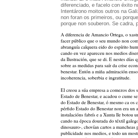
diferenciado, e facelo con éxito 
Intentárono moitos outros na Gal
non foran os primeiros, ou porque
porque non souberon. Se cadra, p
A diferencia de Amancio Ortega, o xastr
facer público que o seu mundo non come
abranguía calquera eido do espírito hum
cando en vez apareceu nos medios disert
da Ilustración, que se di. E nestes día
sobre as medidas para saír da crise eco
benestar. Entón a miña admiración enso
incoherencia, soberbia e ingratitude.
El creou a súa empresa a comezos dos se
Estado de Benestar, e acadou o cume sen
do Estado de Benestar, ó mesmo ca os c
pérfido Estado do Benestar non era un a
instalacións fabrís e a Xunta lle botou 
cando na época dourada do téxtil galego
dinosauro-, chovían cartos a mancheas par
publicidade nos medios, e todo un most