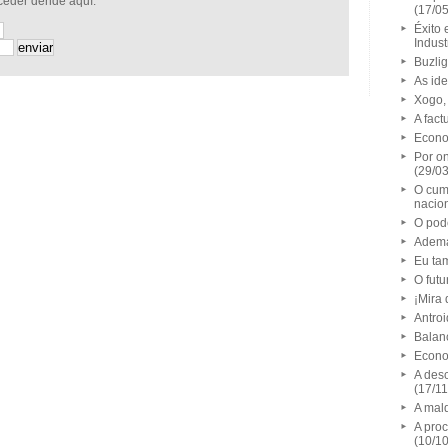
cceder dende aquí:
(17/0
Éxito
Indust
Buzlig
As id
Xogo,
A fact
Econo
Por on
(29/0
O cum
nacio
O pod
Adema
Eu ta
O futu
¡Mira
Antroi
Balan
Econo
A des
(17/1
A mal
A proc
(10/1