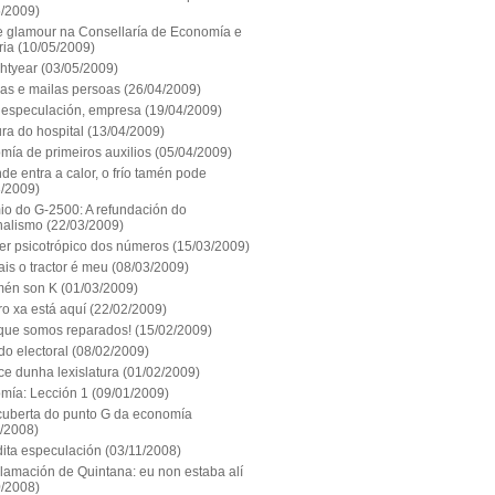
5/2009)
 e glamour na Consellaría de Economía e
ria
(10/05/2009)
htyear
(03/05/2009)
eas e mailas persoas
(26/04/2009)
 especulación, empresa
(19/04/2009)
ura do hospital
(13/04/2009)
mía de primeiros auxilios
(05/04/2009)
de entra a calor, o frío tamén pode
3/2009)
io do G-2500: A refundación do
nalismo
(22/03/2009)
er psicotrópico dos números
(15/03/2009)
is o tractor é meu
(08/03/2009)
mén son K
(01/03/2009)
ro xa está aquí
(22/02/2009)
 que somos reparados!
(15/02/2009)
do electoral
(08/02/2009)
ce dunha lexislatura
(01/02/2009)
mía: Lección 1
(09/01/2009)
cuberta do punto G da economía
1/2008)
dita especulación
(03/11/2008)
lamación de Quintana: eu non estaba alí
0/2008)