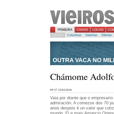
PRIMEIRA
CANAIS
LOCAIS
CO
Opinión
Columnas
Galerías
Últimas
OUTRA VACA NO MIL
Chámome Adolfo
09:27 22/02/2010
Vaia por diante que o empresari
admiración. A comezos dos 70 pux
anos despois é un valor que coti
mundo. El e mais Amancio Ortega