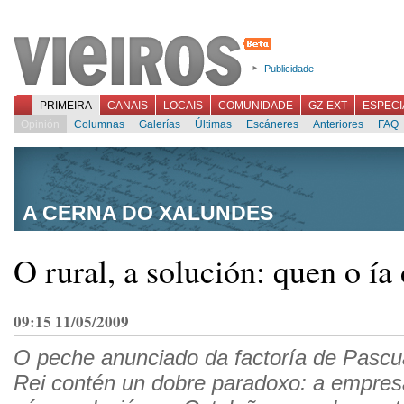
Publicidade
PRIMEIRA
CANAIS
LOCAIS
COMUNIDADE
GZ-EXT
ESPECI
Opinión
Columnas
Galerías
Últimas
Escáneres
Anteriores
FAQ
A CERNA DO XALUNDES
O rural, a solución: quen o ía 
09:15 11/05/2009
O peche anunciado da factoría de Pascu
Rei contén un dobre paradoxo: a empres