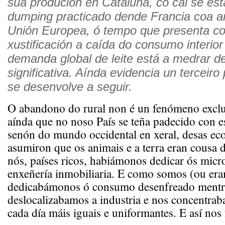
súa produción en Cataluña, co cal se est
dumping practicado dende Francia coa a
Unión Europea,
ó tempo que presenta c
xustificación a caída do consumo interio
demanda global de leite está a medrar d
significativa. Aínda evidencia un terceir
se desenvolve a seguir.
O abandono do rural non é un fenómeno exclus
aínda que no noso País se teña padecido con es
senón do mundo occidental en xeral, desas e
asumiron que os animais e a terra eran cousa 
nós, países ricos, habiámonos dedicar ós micr
enxeñería inmobiliaria. E como somos (ou era
dedicabámonos ó consumo desenfreado mentr
deslocalizabamos a industria e nos concentra
cada día máis iguais e uniformantes. E así nos