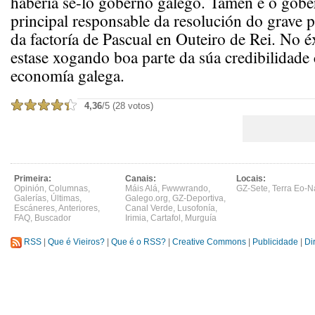
habería se-lo goberno galego. Tamén é o gobe
principal responsable da resolución do grave 
da factoría de Pascual en Outeiro de Rei. No é
estase xogando boa parte da súa credibilidade 
economía galega.
4,36
/5 (28 votos)
Primeira:
Canais:
Locais:
Opinión
,
Columnas
,
Máis Alá
,
Fwwwrando
,
GZ-Sete
,
Terra Eo-N
Galerías
,
Últimas
,
Galego.org
,
GZ-Deportiva
,
Escáneres
,
Anteriores
,
Canal Verde
,
Lusofonía
,
FAQ
,
Buscador
Irimia
,
Cartafol
,
Murguía
RSS
|
Que é Vieiros?
|
Que é o RSS?
|
Creative Commons
|
Publicidade
|
Di