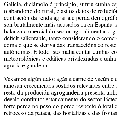
Galicia, diciámolo ó principio, sufriu cunha es
o abandono do rural, e así os datos de reduci
contración da renda agraria e perda demográf
son brutalmente máis acusados ca en España.
balanza comercial do sector agroalimentario g
déficit salientable, tanto considerando o comer
coma o que se deriva das transaccións co res
autónomas. E todo isto malia contar cunhas c
meteorolóxicas e edáficas privilexiadas e unha 
agraria e gandeira.
Vexamos algún dato: agás a carne de vacún e d
amosan crecementos sostidos relevantes entre
resto da produción agrogandeira presenta unha
devalo continuo: estancamento do sector lácte
forte perda no peso do porco respecto ó total e
retroceso da pataca, das hortalizas e das froit