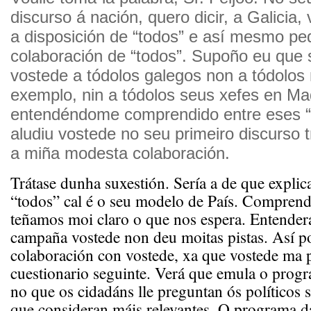
discurso á nación, quero dicir, a Galicia
a disposición de “todos” e así mesmo pe
colaboración de “todos”. Supoño eu que s
vostede a tódolos galegos non a tódolos
exemplo, nin a tódolos seus xefes en Mad
entendéndome comprendido entre eses “
aludiu vostede no seu primeiro discurso tr
a miña modesta colaboración.
Trátase dunha suxestión. Sería a de que explic
“todos” cal é o seu modelo de País. Compren
teñamos moi claro o que nos espera. Entender
campaña vostede non deu moitas pistas. Así poi
colaboración con vostede, xa que vostede ma p
cuestionario seguinte. Verá que emula o progr
no que os cidadáns lle preguntan ós políticos 
que consideran máis relevantes. O programa da