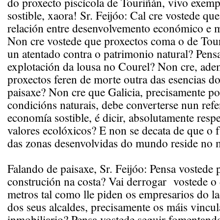
do proxecto piscícola de Touriñán, vivo exem
sostible, xaora! Sr. Feijóo: Cal cre vostede que
relación entre desenvolvemento económico e 
Non cre vostede que proxectos coma o de Tou
un atentado contra o patrimonio natural? Pens
explotación da lousa no Courel? Non cre, adem
proxectos feren de morte outra das esencias do
paisaxe? Non cre que Galicia, precisamente po
condicións naturais, debe converterse nun refe
economía sostible, é dicir, absolutamente resp
valores ecolóxicos? E non se decata de que o
das zonas desenvolvidas do mundo reside no
Falando de paisaxe, Sr. Feijóo: Pensa vostede 
construción na costa? Vai derrogar vostede o
metros tal como lle piden os empresarios do la
dos seus alcaldes, precisamente os máis vincu
inmobiliario? Pensa vostede seguir fomentand