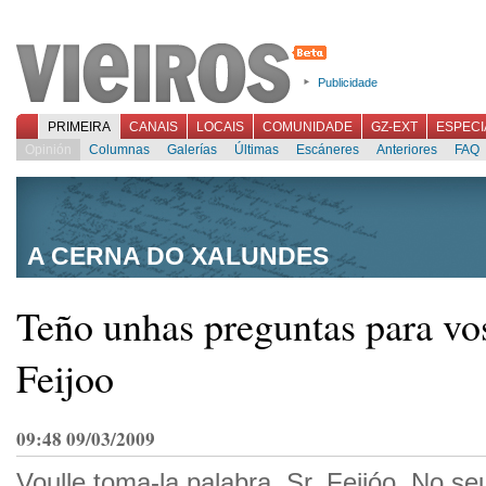
Publicidade
PRIMEIRA
CANAIS
LOCAIS
COMUNIDADE
GZ-EXT
ESPECI
Opinión
Columnas
Galerías
Últimas
Escáneres
Anteriores
FAQ
A CERNA DO XALUNDES
Teño unhas preguntas para vos
Feijoo
09:48 09/03/2009
Voulle toma-la palabra, Sr. Feijóo. No se