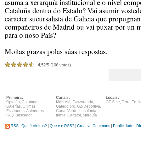
asuma a xerarquía institucional e o nivel comp
Cataluña dentro do Estado? Vai asumir vostede
carácter sucursalista de Galicia que propugnan
compañeiros de Madrid ou vai puxar por un 
para o noso País?
Moitas grazas polas súas respostas.
4,52
/5 (106 votos)
Primeira:
Canais:
Locais:
Opinión
,
Columnas
,
Máis Alá
,
Fwwwrando
,
GZ-Sete
,
Terra Eo-N
Galerías
,
Últimas
,
Galego.org
,
GZ-Deportiva
,
Escáneres
,
Anteriores
,
Canal Verde
,
Lusofonía
,
FAQ
,
Buscador
Irimia
,
Cartafol
,
Murguía
RSS
|
Que é Vieiros?
|
Que é o RSS?
|
Creative Commons
|
Publicidade
|
Di