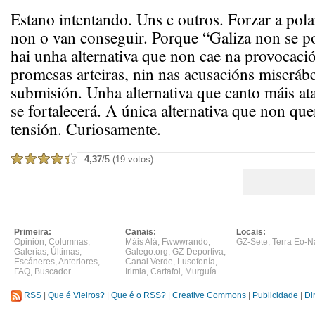
Estano intentando. Uns e outros. Forzar a pola
non o van conseguir. Porque “Galiza non se po
hai unha alternativa que non cae na provocació
promesas arteiras, nin nas acusacións miserábe
submisión. Unha alternativa que canto máis at
se fortalecerá. A única alternativa que non quer
tensión. Curiosamente.
4,37
/5 (19 votos)
Primeira:
Canais:
Locais:
Opinión
,
Columnas
,
Máis Alá
,
Fwwwrando
,
GZ-Sete
,
Terra Eo-N
Galerías
,
Últimas
,
Galego.org
,
GZ-Deportiva
,
Escáneres
,
Anteriores
,
Canal Verde
,
Lusofonía
,
FAQ
,
Buscador
Irimia
,
Cartafol
,
Murguía
RSS
|
Que é Vieiros?
|
Que é o RSS?
|
Creative Commons
|
Publicidade
|
Di