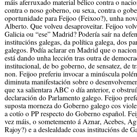
máis aferruxado material bélico contra o naci
contra o noso goberno, ou sexa, contra o gob
oportunidade para Feijoo (Feixoo?), unha nov
Alberto. Que volveu desaproveitar. Feijoo volv
Galicia ou “ese” Madrid? Podería saír na defe
institucións galegas, da política galega, dos p
galegos. Podía aclarar en Madrid que o nacio
está dando unha lección tras outra de democrac
institucional, de bo goberno, de sensatez, de t
non. Feijoo preferiu invocar a minúscula pol
diminuta manifestación sobre o desenvolveme
que xa salientara ABC o día anterior, e obstruí
declaración do Parlamento galego. Feijoo prefer
suposta morneza do Goberno galego cos violen
a cotío o PP respecto do Goberno español. Fei
vez máis, o sometemento á Aznar, Acebes, Agu
Rajoy?) e a deslealdade coas institucións de Ga