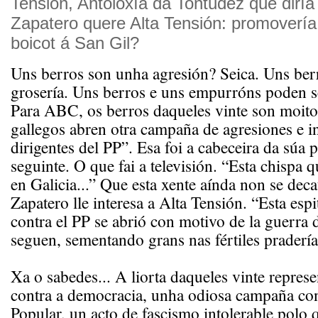
Tensión, Antoloxía da Tontudez que diría
Zapatero quere Alta Tensión: promovería
boicot á San Gil?
Uns berros son unha agresión? Seica. Uns ber
grosería. Uns berros e uns empurróns poden s
Para ABC, os berros daqueles vinte son moito
gallegos abren otra campaña de agresiones e in
dirigentes del PP”. Esa foi a cabeceira da súa 
seguinte. O que fai a televisión. “Esta chispa 
en Galicia...” Que esta xente aínda non se dec
Zapatero lle interesa a Alta Tensión. “Esta espi
contra el PP se abrió con motivo de la guerra 
seguen, sementando grans nas fértiles pradería
Xa o sabedes... A liorta daqueles vinte repres
contra a democracia, unha odiosa campaña con
Popular, un acto de fascismo intolerable polo