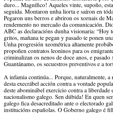
duro... Magnífico! Aqueles vinte, supoño, esta
seguida. Montaron unha liorta e saíron en tódal
Pegaron uns berros e abriron os xornais de 
rendemento no mercado da comunicación. Dio
ABC as declaracións dunha visionaria: “Hoy t
gritos, mañana te pegan y pasado te ponen un
Unha progresión xeométrica altamente probáb
propoñen contratos leoninos para os emigrant
criminalizan os nenos de doce anos, e pasado 
Guantánamo, os secuestros preventivos e a tort
A infamia continúa... Porque, naturalmente, a
desta execrábel acción contra a vontade popula
deste abominábel exercicio contra a liberdade e
nacionalismo galego. Sen dúbida! En quen s
galego fica desacreditado ante o electorado gal
institucións españolas. O Goberno galego é fil