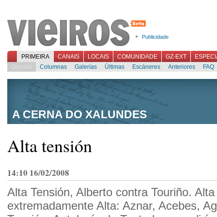
Publicidade
PRIMEIRA
CANAIS
LOCAIS
COMUNIDADE
GZ-EXT
ESPECI
Opinión
Columnas
Galerías
Últimas
Escáneres
Anteriores
FAQ
A CERNA DO XALUNDES
Alta tensión
14:10 16/02/2008
Alta Tensión, Alberto contra Touriño. Alta
extremadamente Alta: Aznar, Acebes, Agu