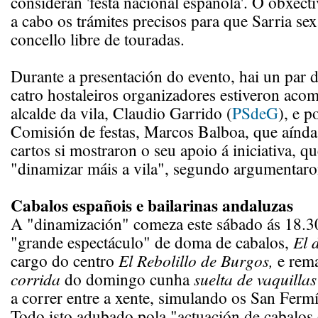
consideran 'festa nacional española'. O obxecti
a cabo os trámites precisos para que Sarria se
concello libre de touradas.
Durante a presentación do evento, hai un par 
catro hostaleiros organizadores estiveron ac
alcalde da vila, Claudio Garrido (
PSdeG
), e p
Comisión de festas, Marcos Balboa, que aínd
cartos si mostraron o seu apoio á iniciativa, q
"dinamizar máis a vila", segundo argumentaro
Cabalos españois e bailarinas andaluzas
A "dinamización" comeza este sábado ás 18.3
"grande espectáculo" de doma de cabalos,
El 
cargo do centro
El Rebolillo de Burgos,
e rema
corrida
do domingo cunha
suelta de vaquilla
a correr entre a xente, simulando os San Fermí
Todo isto adubado pola "actuación de cabalos