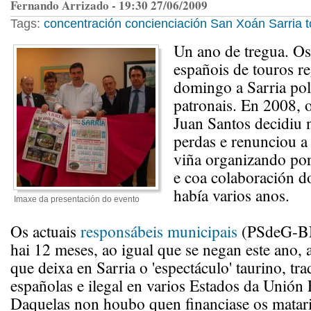
Fernando Arrizado - 19:30 27/06/2009
Tags:
concentración
concienciación
San Xoán
Sarria
Un ano de tregua. O
españois de touros re
domingo a Sarria pol
patronais. En 2008, 
Juan Santos decidiu 
perdas e renunciou 
viña organizando por 
e coa colaboración d
había varios anos.
Imaxe da presentación do evento
Os actuais
responsábeis municipais
(PSdeG-BN
hai 12 meses, ao igual que se negan este ano, 
que deixa en Sarria o 'espectáculo' taurino, tra
españolas e ilegal en varios Estados da Unión
Daquelas non houbo quen financiase os matari