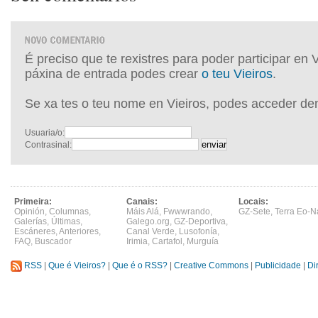
É preciso que te rexistres para poder participar en 
páxina de entrada podes crear
o teu Vieiros
.
Se xa tes o teu nome en Vieiros, podes acceder de
Usuaria/o:
Contrasinal:
Primeira:
Canais:
Locais:
Opinión
,
Columnas
,
Máis Alá
,
Fwwwrando
,
GZ-Sete
,
Terra Eo-N
Galerías
,
Últimas
,
Galego.org
,
GZ-Deportiva
,
Escáneres
,
Anteriores
,
Canal Verde
,
Lusofonía
,
FAQ
,
Buscador
Irimia
,
Cartafol
,
Murguía
RSS
|
Que é Vieiros?
|
Que é o RSS?
|
Creative Commons
|
Publicidade
|
Di