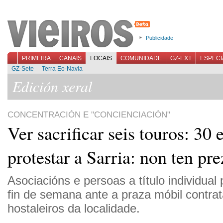
Publicidade
PRIMEIRA
CANAIS
LOCAIS
COMUNIDADE
GZ-EXT
ESPECI
GZ-Sete
Terra Eo-Navia
Edición xeral
CONCENTRACIÓN E "CONCIENCIACIÓN"
Ver sacrificar seis touros: 30 e
protestar a Sarria: non ten pr
Asociacións e persoas a título individual
fin de semana ante a praza móbil contrat
hostaleiros da localidade.