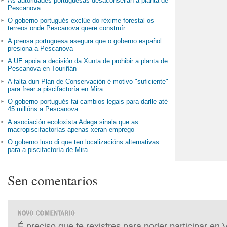
As autoridades portuguesas desaconsellan a planta de
Pescanova
O goberno portugués exclúe do réxime forestal os
terreos onde Pescanova quere construír
A prensa portuguesa asegura que o goberno español
presiona a Pescanova
A UE apoia a decisión da Xunta de prohibir a planta de
Pescanova en Touriñán
A falta dun Plan de Conservación é motivo "suficiente"
para frear a piscifactoría en Mira
O goberno portugués fai cambios legais para darlle até
45 millóns a Pescanova
A asociación ecoloxista Adega sinala que as
macropiscifactorías apenas xeran emprego
O goberno luso di que ten localizacións alternativas
para a piscifactoría de Mira
Sen comentarios
É preciso que te rexistres para poder participar en 