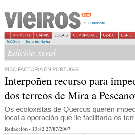
Publicidade
PRIMEIRA
CANAIS
LOCAIS
COMUNIDADE
GZ-EXT
ESPECI
GZ-Sete
Terra Eo-Navia
Edición xeral
PISCIFACTORÍA EN PORTUGAL
Interpoñen recurso para impe
dos terreos de Mira a Pescan
Os ecoloxistas de Quercus queren impedi
local a operación que lle facilitaría os t
Redacción - 13:42 27/07/2007