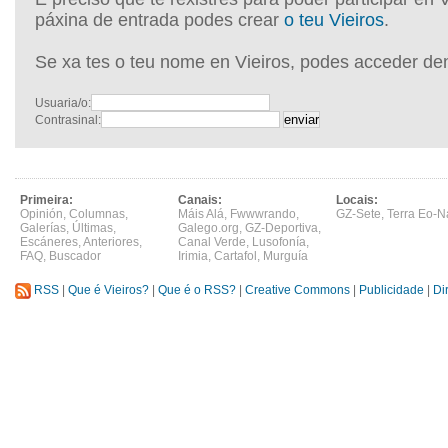
páxina de entrada podes crear
o teu Vieiros
.
Se xa tes o teu nome en Vieiros, podes acceder de
Usuaria/o:
Contrasinal:
Primeira:
Canais:
Locais:
Opinión
,
Columnas
,
Máis Alá
,
Fwwwrando
,
GZ-Sete
,
Terra Eo-N
Galerías
,
Últimas
,
Galego.org
,
GZ-Deportiva
,
Escáneres
,
Anteriores
,
Canal Verde
,
Lusofonía
,
FAQ
,
Buscador
Irimia
,
Cartafol
,
Murguía
RSS
|
Que é Vieiros?
|
Que é o RSS?
|
Creative Commons
|
Publicidade
|
Di