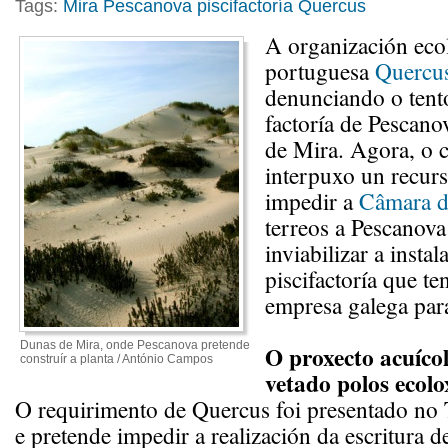
Tags:
Mira
Pescanova
piscifactoría
Quercus
A organización eco
portuguesa
Quercu
denunciando o tento
factoría de Pescan
de Mira. Agora, o c
interpuxo un recurs
impedir a
Câmara d
terreos a Pescanova 
inviabilizar a instal
piscifactoría que te
empresa galega par
Dunas de Mira, onde Pescanova pretende
O proxecto acuíco
construír a planta / António Campos
vetado polos ecolo
O requirimento de Quercus foi presentado no 
e pretende impedir a realización da escritura 