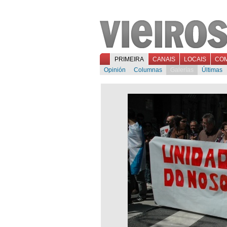
PRIMEIRA
CANAIS
LOCAIS
CO
Opinión
Columnas
Galerías
Últimas