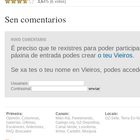
3,67
/5 (6 votos)
Sen comentarios
É preciso que te rexistres para poder particip
páxina de entrada podes crear
o teu Vieiros
.
Se xa tes o teu nome en Vieiros, podes acced
Usuaria/o:
Contrasinal:
Primeira:
Canais:
Locais:
Opinión
,
Columnas
,
Máis Alá
,
Fwwwrando
,
GZ-Sete
,
Terra Eo-N
Galerías
,
Últimas
,
Galego.org
,
GZ-Deportiva
,
Escáneres
,
Anteriores
,
Canal Verde
,
Lusofonía
,
FAQ
,
Buscador
Irimia
,
Cartafol
,
Murguía