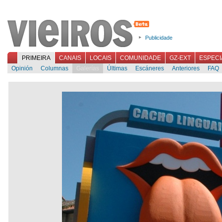
Publicidade
PRIMEIRA
CANAIS
LOCAIS
COMUNIDADE
GZ-EXT
ESPECI
Opinión
Columnas
Galerías
Últimas
Escáneres
Anteriores
FAQ