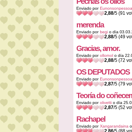
Pechas os ollos
Enviado por
Eunonsonpesso
2,88
/5 (91 vo
merenda
Enviado por
begi
o día 03.03
2,88
/5 (49 vo
Gracias, amor.
Enviado por
ollomol
o día 22.
2,88
/5 (72 vo
OS DEPUTADOS
Enviado por
Eunonsonpesso
2,87
/5 (79 vo
Teoría do coñece
Enviado por
olivetti
o día 25.
2,87
/5 (52 vo
Rachapel
Enviado por
Xangarandaina
o
2,86
/5 (88 vo