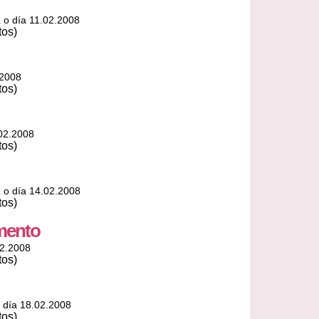
a
o día 11.02.2008
tos)
.2008
tos)
02.2008
tos)
a
o día 14.02.2008
tos)
mento
02.2008
tos)
 día 18.02.2008
tos)