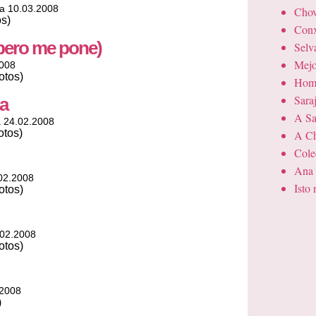
a 10.03.2008
Chov
os)
Conx
pero me pone)
Selv
Mejo
2008
otos)
Home
Sara
a
A Sa
 24.02.2008
otos)
A Ch
Cole
Ana
02.2008
Isto
otos)
.02.2008
otos)
.2008
)