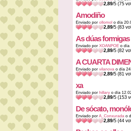
2,89
/5 (75 vo
Amodiño
Enviado por
ollomol
o día 20.
2,89
/5 (83 vo
As dúas formigas
Enviado por
XOANPOE
o día
2,89
/5 (82 vo
A CUARTA DIME
Enviado por
vilanova
o día 24
2,89
/5 (81 vo
xa
Enviado por
hillary
o día 12.0
2,89
/5 (153 v
De sócato, monól
Enviado por
A_Conxurada
o d
2,89
/5 (44 vo