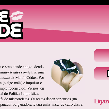
a o sexo dende antigo, dende
ado/ treides comig'a lo mar
 ondas
de Martín Códax. Por
n (e algo máis) e impulsar o
empre recoñecido, Vieiros, en
l de Política Lingüística,
de
de microrrelatos. Os textos deben ser curtos (un
Ligaz
gañador ou gañadora levará unha viaxe de catro días a