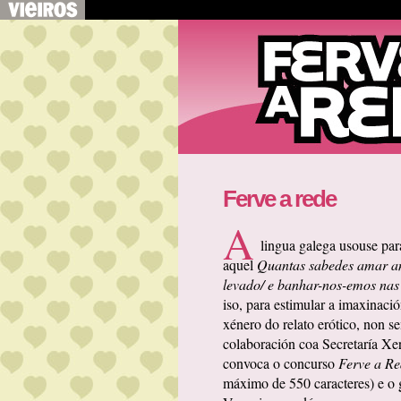
Ferve a rede
A
lingua galega usouse par
aquel
Quantas sabedes amar am
levado/ e banhar-nos-emos nas
iso, para estimular a imaxinació
xénero do relato erótico, non s
colaboración coa Secretaría Xera
convoca o concurso
Ferve a Re
máximo de 550 caracteres) e o 