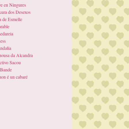
e en Ningures
ura dos Desexos
a de Esmelle
rable
dareia
jess
ndalia
ousa da Alcandra
ctivo Sacou
 Bande
 non é un cabaré