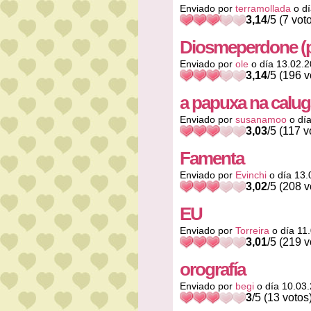
Enviado por
terramollada
o dí
3,14
/5 (7 vot
Diosmeperdone (
Enviado por
ole
o día 13.02.
3,14
/5 (196 v
a papuxa na calug
Enviado por
susanamoo
o día
3,03
/5 (117 v
Famenta
Enviado por
Evinchi
o día 13.
3,02
/5 (208 v
EU
Enviado por
Torreira
o día 11
3,01
/5 (219 v
orografía
Enviado por
begi
o día 10.03
3
/5 (13 votos