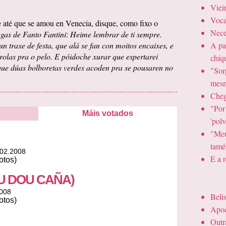
Viei
Voca
 até que se amou en Venecia, disque, como fixo o
Nece
gas de Fanto Fantini
:
Heime lembrar de ti sempre.
 traxe de festa, que alá se fan con moitos encaixes, e
A pa
érolas pra o pelo. E póidoche xurar que espertarei
chíq
que dúas bolboretas verdes acoden pra se pousaren no
"Sor
mesm
Cheg
"Por
Máis votados
'pol
"Meu
tamé
.02.2008
E a r
otos)
U DOU CAÑA)
2008
Beli
otos)
Apoc
Outr