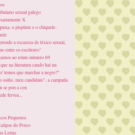
ros
bulario sexual galego
sariamente X
puxa, o pispilete e o chíquele-
uele
prende a escaseza de léxico sexual,
o entre os escritores"
amos ao relato número 69
 que na literatura cando hai un
vo' temos que marchar a negro?"
 osiño, meu candidato", a campaña
n se pon a cen
ede ferveu...
scos Pequenos
alipse do Porco
as Lerias