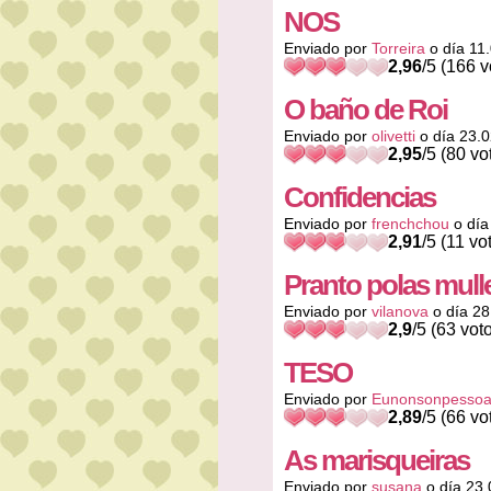
NOS
Enviado por
Torreira
o día 11
2,96
/5 (166 v
O baño de Roi
Enviado por
olivetti
o día 23.
2,95
/5 (80 vo
Confidencias
Enviado por
frenchchou
o día
2,91
/5 (11 vo
Pranto polas mull
Enviado por
vilanova
o día 28
2,9
/5 (63 vot
TESO
Enviado por
Eunonsonpesso
2,89
/5 (66 vo
As marisqueiras
Enviado por
susana
o día 23.