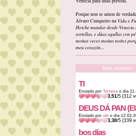
Venecia para dúas persoas.
Porque non se amou de verdade
Álvaro Cunqueiro na
Vida e Fu
Heiche mandar desde Venecia un
sortellas, e dúas agullas con p
moitas veces moitas noites por
meu corazón
...
Máis recentes
TI
Enviado por
Torreira
o día 11
3,51
/5 (312 v
DEUS DÁ PAN (E
Enviado por
ole
o día 12.02.
3,38
/5 (339 v
bos días