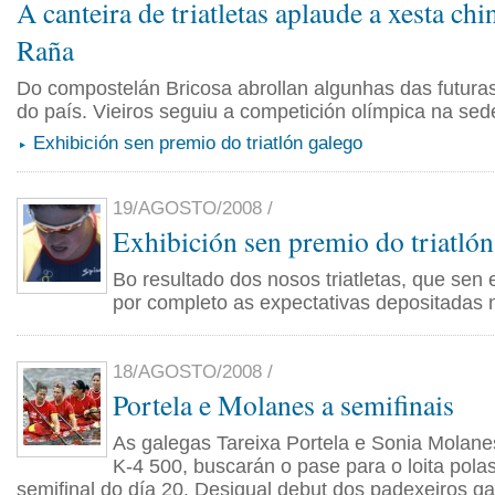
A canteira de triatletas aplaude a xesta ch
Raña
Do compostelán Bricosa abrollan algunhas das futuras 
do país. Vieiros seguiu a competición olímpica na sed
Exhibición sen premio do triatlón galego
19/AGOSTO/2008 /
Exhibición sen premio do triatlón
Bo resultado dos nosos triatletas, que sen
por completo as expectativas depositadas 
18/AGOSTO/2008 /
Portela e Molanes a semifinais
As galegas Tareixa Portela e Sonia Molanes
K-4 500, buscarán o pase para o loita pola
semifinal do día 20. Desigual debut dos padexeiros g