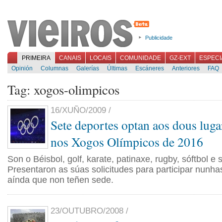
Publicidade
PRIMEIRA
CANAIS
LOCAIS
COMUNIDADE
GZ-EXT
ESPECI
Opinión
Columnas
Galerías
Últimas
Escáneres
Anteriores
FAQ
Tag: xogos-olimpicos
16/XUÑO/2009 /
Sete deportes optan aos dous luga
nos Xogos Olímpicos de 2016
Son o Béisbol, golf, karate, patinaxe, rugby, sóftbol e
Presentaron as súas solicitudes para participar nunh
aínda que non teñen sede.
23/OUTUBRO/2008 /