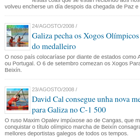
festas coas que se están recibindo aos nos
volveu encherse un día despois da chegada de Paz e 
24/AGOSTO/2008 /
Galiza pecha os Xogos Olímpicos 
do medalleiro
O noso país colocaríase por diante de estados como 
ou Portugal. O 6 de setembro comezan os Xogos Para
Beixín.
23/AGOSTO/2008 /
David Cal consegue unha nova med
para Galiza no C-1 500
O ruso Maxim Opalev impúxose ao de Cangas, que m
conquistar o título olímpico marcha de Beixín consag
mellores deportistas galegos de todos os tempos.