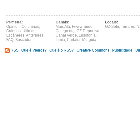
Primeira:
Canais:
Locais:
Opinión
,
Columnas
,
Máis Alá
,
Fwwwrando
,
GZ-Sete
,
Terra Eo-N
Galerías
,
Últimas
,
Galego.org
,
GZ-Deportiva
,
Escáneres
,
Anteriores
,
Canal Verde
,
Lusofonía
,
FAQ
,
Buscador
Irimia
,
Cartafol
,
Murguía
RSS
|
Que é Vieiros?
|
Que é o RSS?
|
Creative Commons
|
Publicidade
|
Di