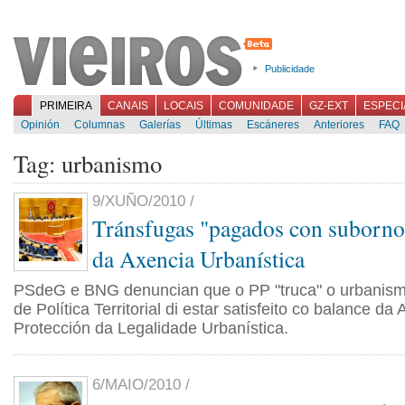
Publicidade
PRIMEIRA
CANAIS
LOCAIS
COMUNIDADE
GZ-EXT
ESPECI
Opinión
Columnas
Galerías
Últimas
Escáneres
Anteriores
FAQ
Tag: urbanismo
9/XUÑO/2010 /
Tránsfugas "pagados con suborno
da Axencia Urbanística
PSdeG e BNG denuncian que o PP "truca" o urbanismo
de Política Territorial di estar satisfeito co balance da
Protección da Legalidade Urbanística.
6/MAIO/2010 /