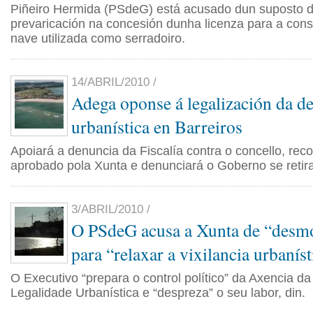
Piñeiro Hermida (PSdeG) está acusado dun suposto de
prevaricación na concesión dunha licenza para a con
nave utilizada como serradoiro.
14/ABRIL/2010 /
Adega oponse á legalización da de
urbanística en Barreiros
Apoiará a denuncia da Fiscalía contra o concello, rec
aprobado pola Xunta e denunciará o Goberno se retir
3/ABRIL/2010 /
O PSdeG acusa a Xunta de “desm
para “relaxar a vixilancia urbanís
O Executivo “prepara o control político” da Axencia da
Legalidade Urbanística e “despreza” o seu labor, din.