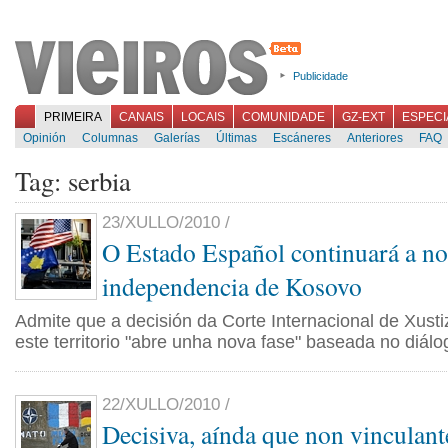
Publicidade
PRIMEIRA
CANAIS
LOCAIS
COMUNIDADE
GZ-EXT
ESPECI
Opinión
Columnas
Galerías
Últimas
Escáneres
Anteriores
FAQ
Tag: serbia
23/XULLO/2010 /
O Estado Español continuará a no
independencia de Kosovo
Admite que a decisión da Corte Internacional de Xus
este territorio "abre unha nova fase" baseada no diálo
22/XULLO/2010 /
Decisiva, aínda que non vinculant