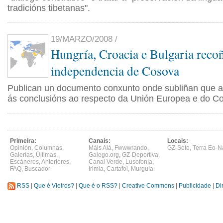
tradicións tibetanas".
19/MARZO/2008 /
Hungría, Croacia e Bulgaria reco
independencia de Cosova
Publican un documento conxunto onde subliñan que a
ás conclusións ao respecto da Unión Europea e do Co
Primeira:
Canais:
Locais:
Opinión
,
Columnas
,
Máis Alá
,
Fwwwrando
,
GZ-Sete
,
Terra Eo-N
Galerías
,
Últimas
,
Galego.org
,
GZ-Deportiva
,
Escáneres
,
Anteriores
,
Canal Verde
,
Lusofonía
,
FAQ
,
Buscador
Irimia
,
Cartafol
,
Murguía
RSS
|
Que é Vieiros?
|
Que é o RSS?
|
Creative Commons
|
Publicidade
|
Di