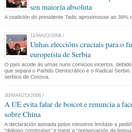
sen maioría absoluta
A coalición do presidente Tadic aproximouse ao 39% 
11/MAIO/2008 /
Unhas eleccións cruciais para o 
europeísta de Serbia
O país acode ás urnas nuns comicios incertos, debid
que separa o Partido Democrático e o Radical Serbio
serbios de Cosova.
30/MARZO/2008 /
A UE evita falar de boicot e renuncia a fac
sobre China
A declaración asinada polos ministros limítase a pedir
"diálogo construtivo" e tratar a "preservación da lingua,