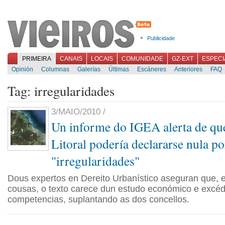
Publicidade
PRIMEIRA
CANAIS
LOCAIS
COMUNIDADE
GZ-EXT
ESPECI
Opinión
Columnas
Galerías
Últimas
Escáneres
Anteriores
FAQ
Tag: irregularidades
3/MAIO/2010 /
Un informe do IGEA alerta de que
Litoral podería declararse nula po
"irregularidades"
Dous expertos en Dereito Urbanístico aseguran que, e
cousas, o texto carece dun estudo económico e excé
competencias, suplantando as dos concellos.