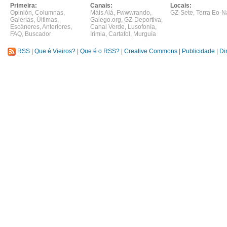
Primeira:
Canais:
Locais:
Opinión
,
Columnas
,
Máis Alá
,
Fwwwrando
,
GZ-Sete
,
Terra Eo-N
Galerías
,
Últimas
,
Galego.org
,
GZ-Deportiva
,
Escáneres
,
Anteriores
,
Canal Verde
,
Lusofonía
,
FAQ
,
Buscador
Irimia
,
Cartafol
,
Murguía
RSS
|
Que é Vieiros?
|
Que é o RSS?
|
Creative Commons
|
Publicidade
|
Di