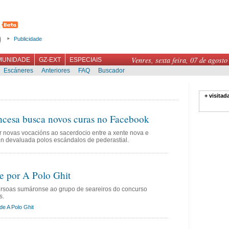
Publicidade
Venres, sexta feira, 07 de agosto
MUNIDADE
GZ-EXT
ESPECIAIS
Escáneres
Anteriores
FAQ
Buscador
+ visitad
ancesa busca novos curas no Facebook
 novas vocacións ao sacerdocio entre a xente nova e
ón devaluada polos escándalos de pederastial.
e por A Polo Ghit
ersoas sumáronse ao grupo de seareiros do concurso
s.
de A Polo Ghit