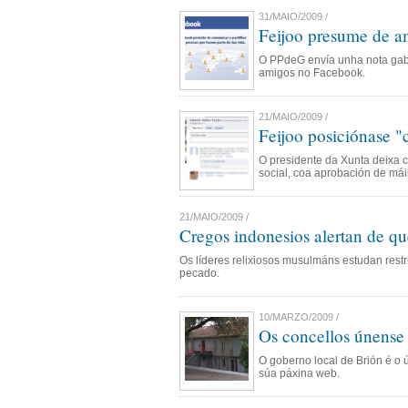
31/MAIO/2009 /
Feijoo presume de am
O PPdeG envía unha nota gabá
amigos no Facebook.
21/MAIO/2009 /
Feijoo posiciónase 
O presidente da Xunta deixa cl
social, coa aprobación de mái
21/MAIO/2009 /
Cregos indonesios alertan de qu
Os líderes relixiosos musulmáns estudan restri
pecado.
10/MARZO/2009 /
Os concellos únense
O goberno local de Brión é o 
súa páxina web.