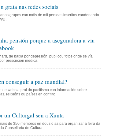
n grata nas redes sociais
varios grupos con máis de mil persoas inscritas condenando
PyD.
nha pensión porque a aseguradora a viu
cebook
rd, de baixa por depresión, publicou fotos onde se vía
por prescrición médica.
en conseguir a paz mundial?
de webs a prol do pacifismo con información sobre
s, relixións ou países en conflito.
r un Culturgal sen a Xunta
áis de 350 membros en dous días para organizar a feira da
da Consellaría de Cultura.