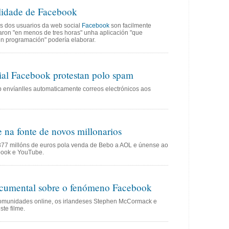
lidade de Facebook
is dos usuarios da web social
Facebook
son facilmente
aron "en menos de tres horas" unha aplicación "que
n programación" podería elaborar.
ial Facebook protestan polo spam
b envíanlles automaticamente correos electrónicos aos
 na fonte de novos millonarios
377 millóns de euros pola venda de Bebo a AOL e únense ao
book e YouTube.
ocumental sobre o fenómeno Facebook
 comunidades online, os irlandeses Stephen McCormack e
te filme.