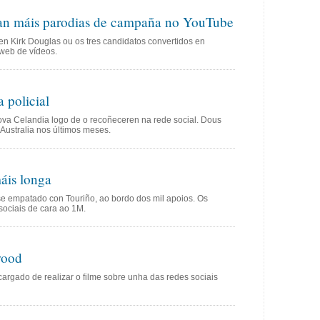
lan máis parodias de campaña no YouTube
n Kirk Douglas ou os tres candidatos convertidos en
 web de vídeos.
 policial
va Celandia logo de o recoñeceren na rede social. Dous
Australia nos últimos meses.
máis longa
 empatado con Touriño, ao bordo dos mil apoios. Os
sociais de cara ao 1M.
wood
cargado de realizar o filme sobre unha das redes sociais