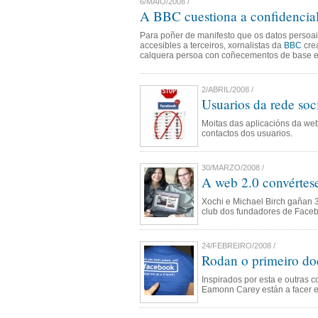
6/MAIO/2008 /
A BBC cuestiona a confidencia
Para poñer de manifesto que os datos persoa
accesibles a terceiros, xornalistas da
BBC
cre
calquera persoa con coñecementos de base e
2/ABRIL/2008 /
Usuarios da rede soc
Moitas das aplicacións da we
contactos dos usuarios.
30/MARZO/2008 /
A web 2.0 convértese
Xochi e Michael Birch gañan 
club dos fundadores de Face
24/FEBREIRO/2008 /
Rodan o primeiro d
Inspirados por esta e outras
Eamonn Carey están a facer es