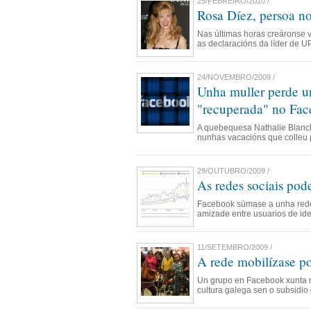
25/FEBREIRO/2010 /
Rosa Díez, persoa no
Nas últimas horas creáronse 
as declaracións da líder de U
24/NOVEMBRO/2009 /
Unha muller perde u
"recuperada" no Fa
A quebequesa Nathalie Blancha
nunhas vacacións que colleu 
29/OUTUBRO/2009 /
As redes sociais pod
Facebook súmase a unha rede 
amizade entre usuarios de idea
11/SETEMBRO/2009 /
A rede mobilízase po
Un grupo en Facebook xunta m
cultura galega sen o subsidio 