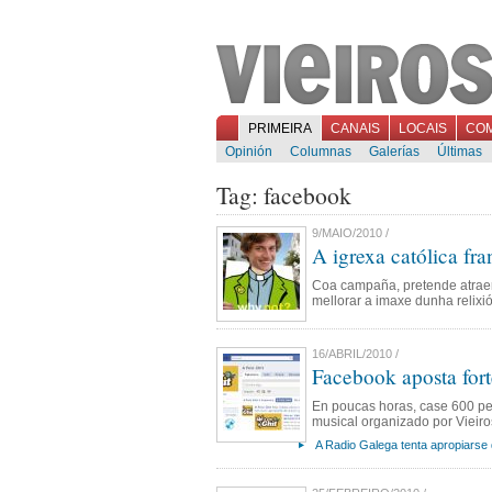
PRIMEIRA
CANAIS
LOCAIS
CO
Opinión
Columnas
Galerías
Últimas
Tag: facebook
9/MAIO/2010 /
A igrexa católica fr
Coa campaña, pretende atraer
mellorar a imaxe dunha relixi
16/ABRIL/2010 /
Facebook aposta fort
En poucas horas, case 600 p
musical organizado por Vieiro
A Radio Galega tenta apropiarse 