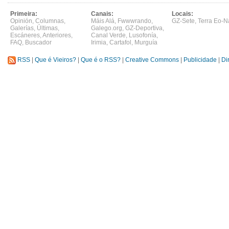
Primeira:
Canais:
Locais:
Opinión
,
Columnas
,
Máis Alá
,
Fwwwrando
,
GZ-Sete
,
Terra Eo-N
Galerías
,
Últimas
,
Galego.org
,
GZ-Deportiva
,
Escáneres
,
Anteriores
,
Canal Verde
,
Lusofonía
,
FAQ
,
Buscador
Irimia
,
Cartafol
,
Murguía
RSS
|
Que é Vieiros?
|
Que é o RSS?
|
Creative Commons
|
Publicidade
|
Di