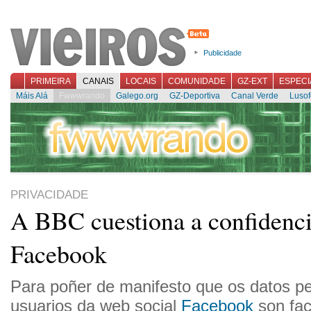
Publicidade
PRIMEIRA
CANAIS
LOCAIS
COMUNIDADE
GZ-EXT
ESPECI
Máis Alá
Fwwwrando
Galego.org
GZ-Deportiva
Canal Verde
Lusof
PRIVACIDADE
A BBC cuestiona a confidenci
Facebook
Para poñer de manifesto que os datos pe
usuarios da web social
Facebook
son fa