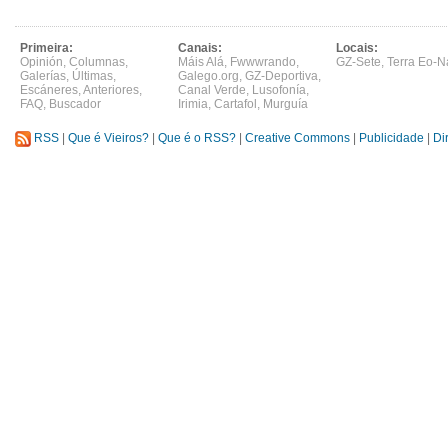
Primeira:
Canais:
Locais:
Opinión
,
Columnas
,
Máis Alá
,
Fwwwrando
,
GZ-Sete
,
Terra Eo-N
Galerías
,
Últimas
,
Galego.org
,
GZ-Deportiva
,
Escáneres
,
Anteriores
,
Canal Verde
,
Lusofonía
,
FAQ
,
Buscador
Irimia
,
Cartafol
,
Murguía
RSS
|
Que é Vieiros?
|
Que é o RSS?
|
Creative Commons
|
Publicidade
|
Di