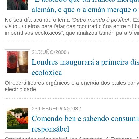
alemán, e que o alemán merque o 
No seu día acuñou o lema
'Outro mundo é posíbel'
. E
visitou Oleiros para falar das "contradicións entre o li
imperativos ecolóxicos", que analizou tamén para Viei
21/XUÑO/2008 /
Londres inaugurará a primeira di
ecolóxica
Ofrecerá licores orgánicos e a enerxía dos bailes con
electricidade.
25/FEBREIRO/2008 /
Comendo ben e sabendo consumir
responsábel