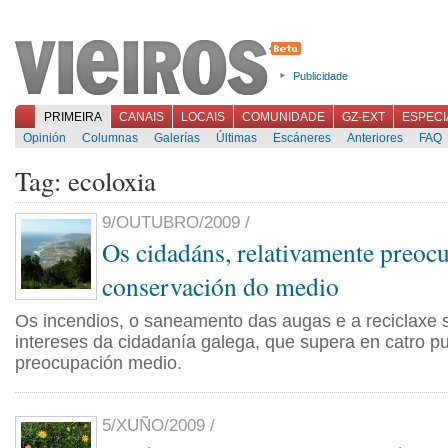
Publicidade
PRIMEIRA
CANAIS
LOCAIS
COMUNIDADE
GZ-EXT
ESPECI
Opinión
Columnas
Galerías
Últimas
Escáneres
Anteriores
FAQ
Tag: ecoloxia
9/OUTUBRO/2009 /
Os cidadáns, relativamente preoc
conservación do medio
Os incendios, o saneamento das augas e a reciclaxe s
intereses da cidadanía galega, que supera en catro pu
preocupación medio.
5/XUÑO/2009 /