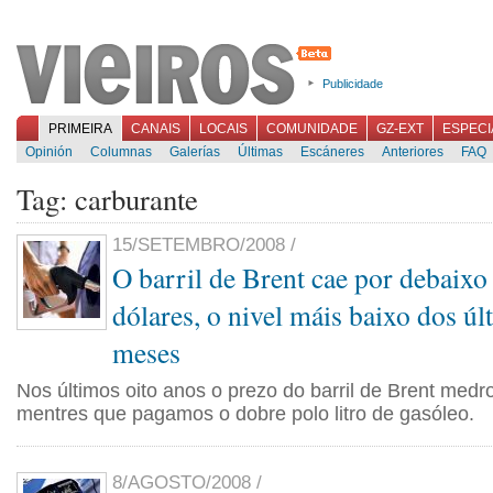
Publicidade
PRIMEIRA
CANAIS
LOCAIS
COMUNIDADE
GZ-EXT
ESPECI
Opinión
Columnas
Galerías
Últimas
Escáneres
Anteriores
FAQ
Tag: carburante
15/SETEMBRO/2008 /
O barril de Brent cae por debaixo
dólares, o nivel máis baixo dos úl
meses
Nos últimos oito anos o prezo do barril de Brent med
mentres que pagamos o dobre polo litro de gasóleo.
8/AGOSTO/2008 /