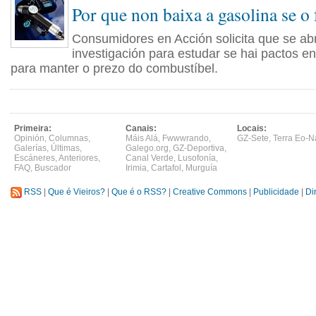
Por que non baixa a gasolina se o 
Consumidores en Acción solicita que se ab
investigación para estudar se hai pactos en
para manter o prezo do combustíbel.
Primeira:
Canais:
Locais:
Opinión
,
Columnas
,
Máis Alá
,
Fwwwrando
,
GZ-Sete
,
Terra Eo-N
Galerías
,
Últimas
,
Galego.org
,
GZ-Deportiva
,
Escáneres
,
Anteriores
,
Canal Verde
,
Lusofonía
,
FAQ
,
Buscador
Irimia
,
Cartafol
,
Murguía
RSS
|
Que é Vieiros?
|
Que é o RSS?
|
Creative Commons
|
Publicidade
|
Di