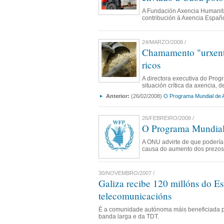
A Fundación Axencia Humanita
contribución á Axencia Españ
24/MARZO/2008 /
Chamamento "urxente
ricos
A directora executiva do Prog
situación crítica da axencia, 
Anterior:
(26/02/2008)
O Programa Mundial de 
26/FEBREIRO/2008 /
O Programa Mundial
A ONU advirte de que podería 
causa do aumento dos prezos 
30/NOVEMBRO/2007 /
Galiza recibe 120 millóns do Es
telecomunicacións
É a comunidade autónoma máis beneficiada po
banda larga e da TDT.