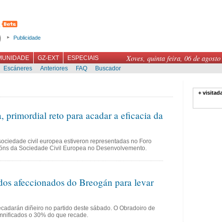
Publicidade
Xoves, quinta feira, 06 de agosto
MUNIDADE
GZ-EXT
ESPECIAIS
Escáneres
Anteriores
FAQ
Buscador
+ visitad
, primordial reto para acadar a eficacia da
sociedade civil europea estiveron representadas no Foro
ións da Sociedade Civil Europea no Desenvolvemento.
dos afeccionados do Breogán para levar
ecadarán diñeiro no partido deste sábado. O Obradoiro de
mnificados o 30% do que recade.