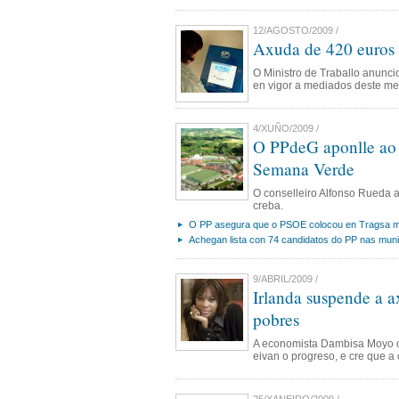
12/AGOSTO/2009 /
Axuda de 420 euros 
O Ministro de Traballo anunci
en vigor a mediados deste mes
4/XUÑO/2009 /
O PPdeG aponlle ao b
Semana Verde
O conselleiro Alfonso Rueda a
creba.
O PP asegura que o PSOE colocou en Tragsa med
Achegan lista con 74 candidatos do PP nas mun
9/ABRIL/2009 /
Irlanda suspende a 
pobres
A economista Dambisa Moyo c
eivan o progreso, e cre que a 