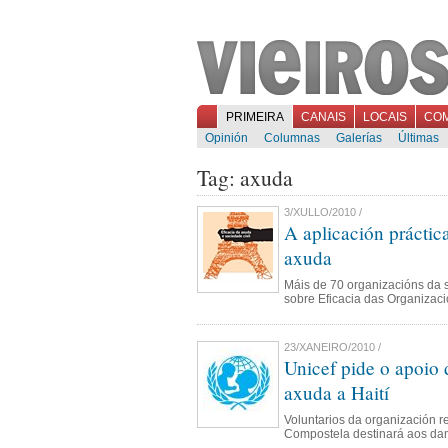
PRIMEIRA
CANAIS
LOCAIS
CO
Opinión
Columnas
Galerías
Últimas
Tag: axuda
3/XULLO/2010 /
A aplicación práctica
axuda
Máis de 70 organizacións da 
sobre Eficacia das Organizac
23/XANEIRO/2010 /
Unicef pide o apoio 
axuda a Haití
Voluntarios da organización r
Compostela destinará aos da