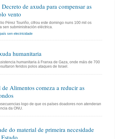
 Decreto de axuda para compensar as
olo vento
io Pérez Touriño, cifrou este domingo nuns 100 mil os
 sen subministración eléctrica.
país sen electricidade
axuda humanitaria
asistencia humanitaria á Franxa de Gaza, onde máis de 700
sultaron feridos polos ataques de Israel.
de Alimentos comeza a reducir as
fondos
nsecuencias logo de que os países doadores non atenderan
ncia da ONU.
de do material de primeira necesidade
 Estado