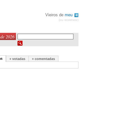
Vieiros de
meu
(ou rexistrate)
 de 2026
as
+ votadas
+ comentadas