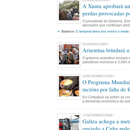
25/XANEIRO/2009 /
A Xunta aprobará un
perdas provocadas p
O presidente do Goberno, Emil
abonados que continúan aínda
Balance:
O temporal deixa tres mortos e medio 
8/XANEIRO/2009 /
Arxentina brindará 
O goberno arxentino enviará 
palestinos morreron e 3.000 re
11/NOVEMBRO/2008 /
O Programa Mundial 
racións por falta de 
En Cimbabue xa sofren as co
a demanda económica da axe
17/SETEMBRO/2008 /
Galiza achega a meta
enviado a Cuba polo