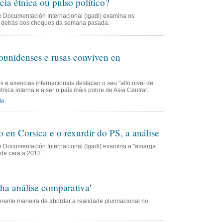
cia étnica ou pulso político?
 e Documentación Internacional (Igadi) examina os
s" detrás dos choques da semana pasada.
dounidenses e rusas conviven en
s e axencias internacionais destacan o seu "alto nivel de
tnica interna e a ser o país máis pobre de Asia Central.
la
en Corsica e o rexurdir do PS, a análise
 e Documentación Internacional (Igadi) examina a "amarga
 de cara a 2012.
nha análise comparativa'
rente maneira de abordar a realidade plurinacional no