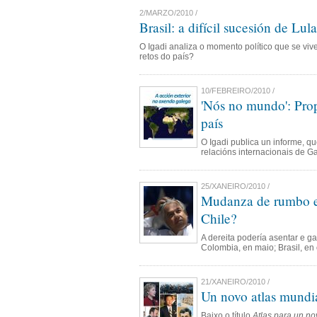
2/MARZO/2010 /
Brasil: a difícil sucesión de Lula
O Igadi analiza o momento político que se viv
retos do país?
10/FEBREIRO/2010 /
'Nós no mundo': Prop
país
O Igadi publica un informe, qu
relacións internacionais de Ga
25/XANEIRO/2010 /
Mudanza de rumbo en
Chile?
A dereita podería asentar e g
Colombia, en maio; Brasil, en 
21/XANEIRO/2010 /
Un novo atlas mundi
Baixo o título
Atlas para un no