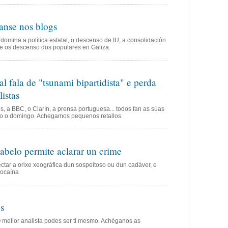
anse nos blogs
domina a política estatal, o descenso de IU, a consolidación
e os descenso dos populares en Galiza.
l fala de "tsunami bipartidista" e perda
istas
 a BBC, o Clarín, a prensa portuguesa... todos fan as súas
do o domingo. Achegamos pequenos retallos.
abelo permite aclarar un crime
tectar a orixe xeográfica dun sospeitoso ou dun cadáver, e
cocaína
os
 mellor analista podes ser ti mesmo. Achéganos as