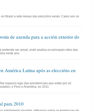
e en Brasil a sete meses das eleccións xerais. Cales son os
osta de axenda para a acción exterior do
e pretende ser anual, onde analiza os principais retos das
liza neste ano.
 América Latina após as eleccións en
añar espazos logo das presidenciais que están por vir:
outubro; e Perú e Arxentina, en 2011.
al para 2010
vo artellamento mundial
, reflexiona sobre as tendencias de