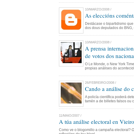
10/MARZO/2008 /
As eleccións comént
Destácase o bipartidismo que 
dos dous deputados do BNG, 
10/MARZO/2008 /
A prensa internaciona
de votos dos nacional
O Le Monde, o New York Times,
propias análises do aconteci
26/FEBREIRO/2008 /
Cando a análise do c
A policía científica poderá de
tamén a de billetes falsos ou 
11/MAIO/2007 /
A túa análise electoral en Vieir
Como ve o blogomillo a campaña electoral? O