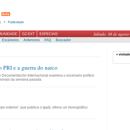
Publicidade
Sábado, 08 de agosto
MUNIDADE
GZ-EXT
ESPECIAIS
Escáneres
Anteriores
FAQ
Buscador
+ visitad
o PRI e a guerra do narco
 e Documentación Internacional examina o escenario político
exionais da semana pasada.
po exterior', que publica o Igadi, ofrece un monográfico