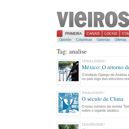
PRIMEIRA
CANAIS
LOCAIS
CO
Opinión
Columnas
Galerías
Últimas
Tag: analise
12/XULLO/2010 /
México: O retorno d
O Instituto Galego de Análise
no país logo das eleccións r
3/XULLO/2010 /
O século de China
O novo número da revista 'Tem
sobre o xigante asiático.
21/XUÑO/2010 /