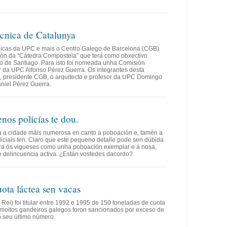
cnica de Catalunya
nicas da UPC e mais o Centro Galego de Barcelona (CGB)
ón da “Cátedra Compostela” que terá como obxectivo
o de Santiago. Para isto foi nomeada unha Comisión
r da UPC Alfonso Pérez Guerra. Os integrantes desta
, presidente CGB, o arquitecto e profesor da UPC Domingo
niel Pérez Guerra.
nos policías te dou.
ida a cidade máis numerosa en canto a poboación e, tamén a
ciais ten. Claro que este pequeno detalle pode sen dúbida
dera ós vigueses como unha poboación exemplar e á nosa,
 delincuencia activa. ¿Están vostedes dacordo?
ota láctea sen vacas
Rei) foi titular entre 1992 e 1995 de 150 toneladas de cuota
 moitos gandeiros galegos foron sancionados por exceso de
no seu último número.