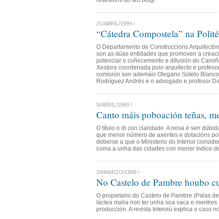
reflexións do teu blog!
21/ABRIL/1999 /
“Cátedra Compostela” na Polité
O Departamento de Construccions Arquitectó
son as dúas entidades que promoven a creaci
potenciar o coñecemento e difusión do Camiñ
Xestora coordenada polo arquitecto e profeso
comisión son ademáis Olegario Sotelo Blanco
Rodríguez Andrés e o advogado e profesor Da
5/ABRIL/1999 /
Canto máis poboación teñas, me
O título o di con claridade. A nosa é sen dúb
que menor número de axentes e dotacións poli
deberse a que o Ministerio do Interior consi
coma a unha das cidades con menor índice de
24/MARZO/1999 /
No Castelo de Pambre houbo cu
O propietario do Castelo de Pambre (Palas de 
láctea malia non ter unha soa vaca e mentres
producción. A revista Interviú explica o caso 