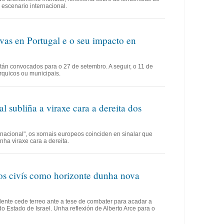
 escenario internacional.
ivas en Portugal e o seu impacto en
tán convocados para o 27 de setembro. A seguir, o 11 de
rquicos ou municipais.
l subliña a viraxe cara a dereita dos
"nacional", os xornais europeos coinciden en sinalar que
ha viraxe cara a dereita.
tos civís como horizonte dunha nova
dente cede terreo ante a tese de combater para acadar a
o Estado de Israel. Unha reflexión de Alberto Arce para o