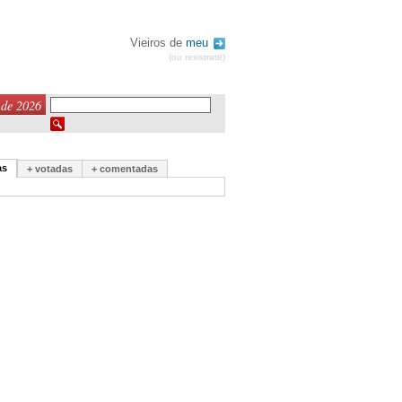
Vieiros de
meu
(ou rexistrate)
 de 2026
as
+ votadas
+ comentadas