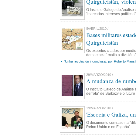
Quirguicistán, violen
O Instituto Galego de Análise
"marcados intereses político
8/ABRIL/2010 /
Bases militares esta
Quirguicistán
Os expertos citados por medio
democracia" malia a división é
'Unha revolución inconclusa', por Roberto Mansil
29/MARZO/2010 /
A mudanza de rumbo 
O Instituto Galego de Análise
derrota" de Sarkozy e o futuro
19/MARZO/2010 /
'Escocia e Galiza, u
O documento céntrase na "dife
Reino Unido e en España".