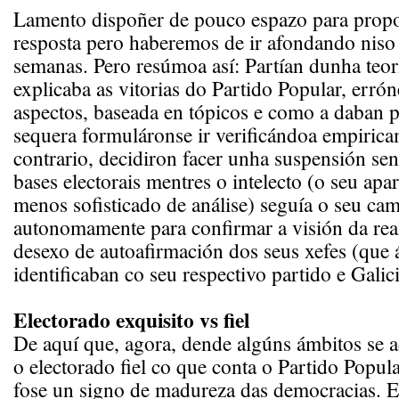
Lamento dispoñer de pouco espazo para prop
resposta pero haberemos de ir afondando nis
semanas. Pero resúmoa así: Partían dunha teo
explicaba as vitorias do Partido Popular, erró
aspectos, baseada en tópicos e como a daban p
sequera formuláronse ir verificándoa empirica
contrario, decidiron facer unha suspensión sen
bases electorais mentres o intelecto (o seu apa
menos sofisticado de análise) seguía o seu ca
autonomamente para confirmar a visión da rea
desexo de autoafirmación dos seus xefes (que 
identificaban co seu respectivo partido e Galic
Electorado exquisito vs fiel
De aquí que, agora, dende algúns ámbitos se 
o electorado fiel co que conta o Partido Popul
fose un signo de madureza das democracias. E 