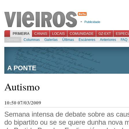
Publicidade
PRIMEIRA
CANAIS
LOCAIS
COMUNIDADE
GZ-EXT
ESPECI
Opinión
Columnas
Galerías
Últimas
Escáneres
Anteriores
FAQ
A PONTE
Autismo
10:50 07/03/2009
Semana intensa de debate sobre as caus
do bipartito ou se se quere dunha nova m