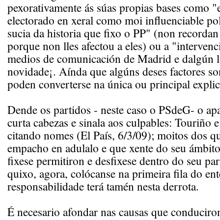
pexorativamente ás súas propias bases como "e
electorado en xeral como moi influenciable p
sucia da historia que fixo o PP" (non recordan
porque non lles afectou a eles) ou a "intervenc
medios de comunicación de Madrid e dalgún lo
novidade¡. Aínda que algúns deses factores s
poden converterse na única ou principal explic
Dende os partidos - neste caso o PSdeG- o ap
curta cabezas e sinala aos culpables: Touriño e
citando nomes (El País, 6/3/09); moitos dos q
empacho en adulalo e que xente do seu ámbito
fixese permitiron e desfixese dentro do seu pa
quixo, agora, colócanse na primeira fila do en
responsabilidade terá tamén nesta derrota.
É necesario afondar nas causas que conduciron