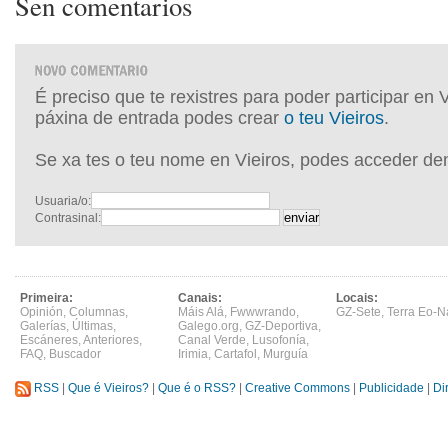
Sen comentarios
É preciso que te rexistres para poder participar en 
páxina de entrada podes crear
o teu Vieiros
.
Se xa tes o teu nome en Vieiros, podes acceder de
Usuaria/o:
Contrasinal:
Primeira:
Canais:
Locais:
Opinión
,
Columnas
,
Máis Alá
,
Fwwwrando
,
GZ-Sete
,
Terra Eo-N
Galerías
,
Últimas
,
Galego.org
,
GZ-Deportiva
,
Escáneres
,
Anteriores
,
Canal Verde
,
Lusofonía
,
FAQ
,
Buscador
Irimia
,
Cartafol
,
Murguía
RSS
|
Que é Vieiros?
|
Que é o RSS?
|
Creative Commons
|
Publicidade
|
Di