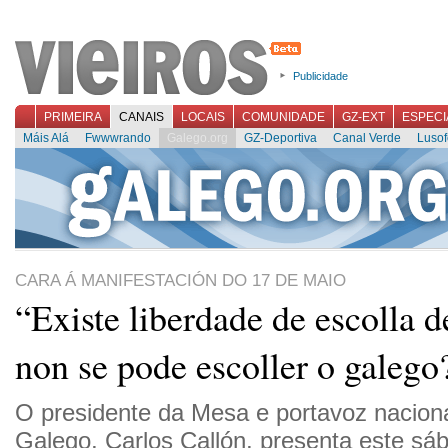
Publicidade
PRIMEIRA
CANAIS
LOCAIS
COMUNIDADE
GZ-EXT
ESPECI
Máis Alá
Fwwwrando
Galego.org
GZ-Deportiva
Canal Verde
Lusof
CARA Á MANIFESTACIÓN DO 17 DE MAIO
“Existe liberdade de escolla d
non se pode escoller o galego
O presidente da Mesa e portavoz nacio
Galego, Carlos Callón, presenta este sáb