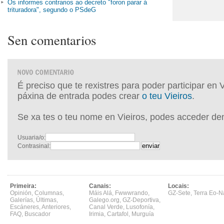
Os informes contrarios ao decreto "foron parar á
trituradora", segundo o PSdeG
Sen comentarios
É preciso que te rexistres para poder participar en 
páxina de entrada podes crear
o teu Vieiros
.
Se xa tes o teu nome en Vieiros, podes acceder de
Usuaria/o:
Contrasinal:
Primeira:
Canais:
Locais:
Opinión
,
Columnas
,
Máis Alá
,
Fwwwrando
,
GZ-Sete
,
Terra Eo-N
Galerías
,
Últimas
,
Galego.org
,
GZ-Deportiva
,
Escáneres
,
Anteriores
,
Canal Verde
,
Lusofonía
,
FAQ
,
Buscador
Irimia
,
Cartafol
,
Murguía