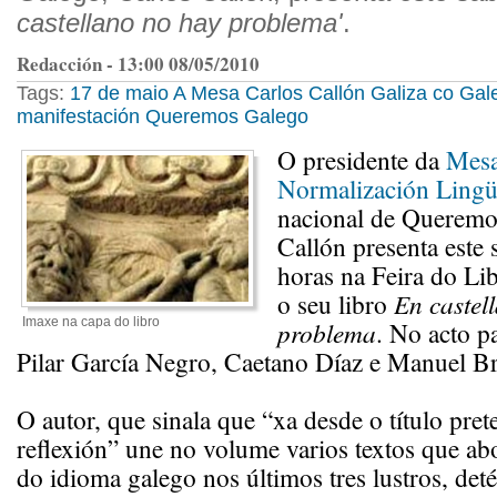
castellano no hay problema'
.
Redacción - 13:00 08/05/2010
Tags:
17 de maio
A Mesa
Carlos Callón
Galiza co Gal
manifestación
Queremos Galego
O presidente da
Mesa
Normalización Lingüí
nacional de Queremo
Callón presenta este
horas na Feira do Li
o seu libro
En castel
Imaxe na capa do libro
problema
. No acto p
Pilar García Negro, Caetano Díaz e Manuel B
O autor, que sinala que “xa desde o título pre
reflexión” une no volume varios textos que ab
do idioma galego nos últimos tres lustros, de