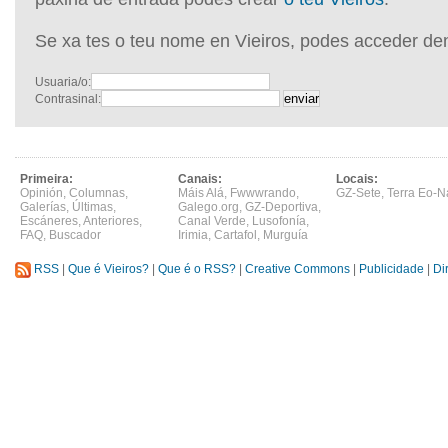
Se xa tes o teu nome en Vieiros, podes acceder de
Usuaria/o:
Contrasinal:
Primeira:
Canais:
Locais:
Opinión
,
Columnas
,
Máis Alá
,
Fwwwrando
,
GZ-Sete
,
Terra Eo-N
Galerías
,
Últimas
,
Galego.org
,
GZ-Deportiva
,
Escáneres
,
Anteriores
,
Canal Verde
,
Lusofonía
,
FAQ
,
Buscador
Irimia
,
Cartafol
,
Murguía
RSS
|
Que é Vieiros?
|
Que é o RSS?
|
Creative Commons
|
Publicidade
|
Di