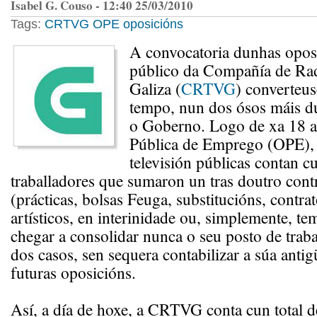
Isabel G. Couso - 12:40 25/03/2010
Tags:
CRTVG
OPE
oposicións
A convocatoria dunhas opos
público da Compañía de Rad
Galiza (
CRTVG
) converteus
tempo, nun dos ósos máis du
o Goberno. Logo de xa 18 a
Pública de Emprego (OPE), a
televisión públicas contan 
traballadores que sumaron un tras doutro cont
(prácticas, bolsas Feuga, substitucións, contra
artísticos, en interinidade ou, simplemente, te
chegar a consolidar nunca o seu posto de traba
dos casos, sen sequera contabilizar a súa anti
futuras oposicións.
Así, a día de hoxe, a CRTVG conta cun total 