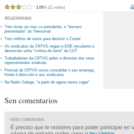
3,09
/5 (11 votos)
Tres horas ao mes co presidente, o "terceiro
presentador" do Telexornal
Tres millóns de euros para destruír o Courel
Os sindicatos da CRTVG negan o ERE encuberto e
denuncian unha "cortina de fume" da CUT
Traballadores da CRTVG piden a dimisión dos seus
representantes sindicais
Persoal da CRTVG exixe consolidar o seu emprego,
fronte á dirección e aos sindicatos
Na Radio Galega, "a partir de agora vanse cagar"
Sen comentarios
É preciso que te rexistres para poder participar en 
páxina de entrada podes crear
o teu Vieiros
.