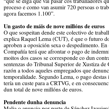
“que se diga que vai pasar cos traballadores q
proceso e como van asumir 720 persoas o traba
agora facemos 1.100”.
Un gasto de máis de nove millóns de euros
O que sospeitan dende este colectivo de traba
explica Raquel Lema (CUT), é que o futuro d
aproben a oposición sexa o despedimento. En 
Compañía terá que afrontar o pago de indemni
moitos dos casos se corresponde co dun contra
sentenzas do Tribunal Superior de Xustiza de G
razón a todos aqueles empregados que denunc
temporalidade. Segundo Lema, o pago destas
tería un custe para a CRTVG, e en consecuenci
dun total de nove millóns de euros.
Pendente dunha denuncia
Malia o anuncio por parte de Sánchez Izquier