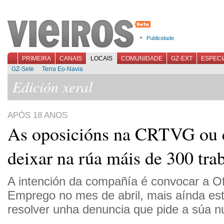
Publicidade
PRIMEIRA
CANAIS
LOCAIS
COMUNIDADE
GZ-EXT
ESPECI
GZ-Sete
Terra Eo-Navia
Edición xeral
APÓS 18 ANOS
As oposicións na CRTVG ou
deixar na rúa máis de 300 tra
A intención da compañía é convocar a Of
Emprego no mes de abril, mais aínda es
resolver unha denuncia que pide a súa n