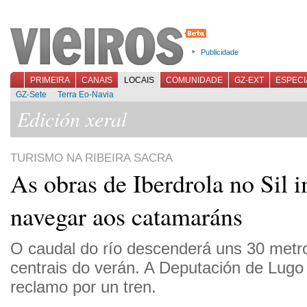
Publicidade
PRIMEIRA
CANAIS
LOCAIS
COMUNIDADE
GZ-EXT
ESPECI
GZ-Sete
Terra Eo-Navia
Edición xeral
TURISMO NA RIBEIRA SACRA
As obras de Iberdrola no Sil 
navegar aos catamaráns
O caudal do río descenderá uns 30 met
centrais do verán. A Deputación de Lugo 
reclamo por un tren.