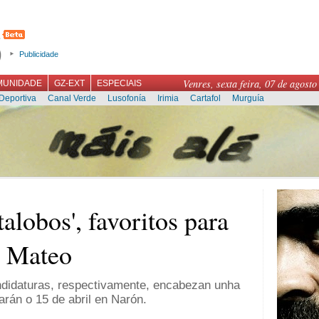
Publicidade
Venres, sexta feira, 07 de agosto
MUNIDADE
GZ-EXT
ESPECIAIS
Deportiva
Canal Verde
Lusofonía
Irimia
Cartafol
Murguía
talobos', favoritos para
e Mateo
andidaturas, respectivamente, encabezan unha
arán o 15 de abril en Narón.