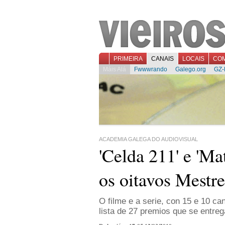
PRIMEIRA
CANAIS
LOCAIS
CO
Máis Alá
Fwwwrando
Galego.org
GZ-
ACADEMIA GALEGA DO AUDIOVISUAL
'Celda 211' e 'Ma
os oitavos Mestr
O filme e a serie, con 15 e 10 c
lista de 27 premios que se entreg