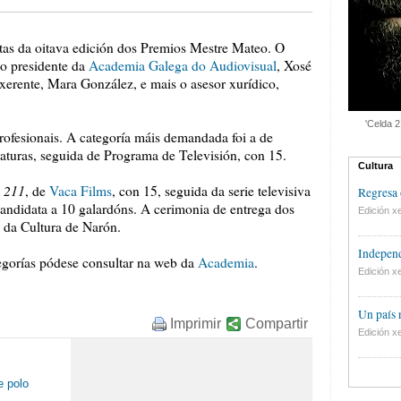
istas da oitava edición dos Premios Mestre Mateo. O
 o presidente da
Academia Galega do Audiovisual
, Xosé
xerente, Mara González, e mais o asesor xurídico,
'Celda 2
rofesionais. A categoría máis demandada foi a de
aturas, seguida de Programa de Televisión, con 15.
Cultura
 211
, de
Vaca Films
, con 15, seguida da serie televisiva
Regresa 
candidata a 10 galardóns. A cerimonia de entrega dos
Edición xe
o da Cultura de Narón.
Independ
ategorías pódese consultar na web da
Academia
.
Edición xe
Un país
Imprimir
Compartir
Edición xe
e polo