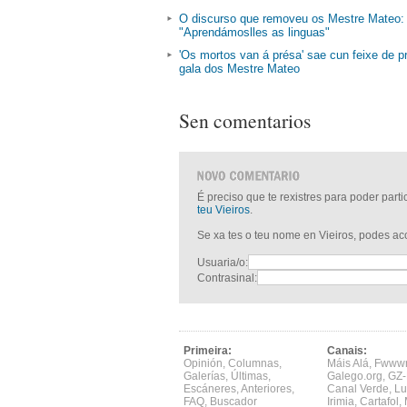
O discurso que removeu os Mestre Mateo:
"Aprendámoslles as linguas"
'Os mortos van á présa' sae cun feixe de 
gala dos Mestre Mateo
Sen comentarios
É preciso que te rexistres para poder part
teu Vieiros
.
Se xa tes o teu nome en Vieiros, podes a
Usuaria/o:
Contrasinal:
Primeira:
Canais:
Opinión
,
Columnas
,
Máis Alá
,
Fwww
Galerías
,
Últimas
,
Galego.org
,
GZ-
Escáneres
,
Anteriores
,
Canal Verde
,
Lu
FAQ
,
Buscador
Irimia
,
Cartafol
,