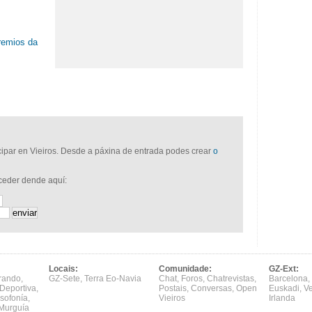
premios da
icipar en Vieiros. Desde a páxina de entrada podes crear
o
cceder dende aquí:
Locais:
Comunidade:
GZ-Ext:
rando
,
GZ-Sete
,
Terra Eo-Navia
Chat
,
Foros
,
Chatrevistas
,
Barcelona
,
Deportiva
,
Postais
,
Conversas
,
Open
Euskadi
,
V
sofonía
,
Vieiros
Irlanda
Murguía