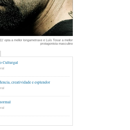
11' opta a mellor longametraxe e Luís Tosar a mellor
protagonista masculino
o Culturgal
ral
encia, creatividade e esplendor
ral
 normal
ral