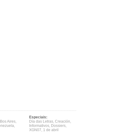
Especiais:
Bos Aires
,
Día das Letras
,
Creación
,
enezuela
,
Informativos
,
Dossiers
,
XGN07
,
1 de abril