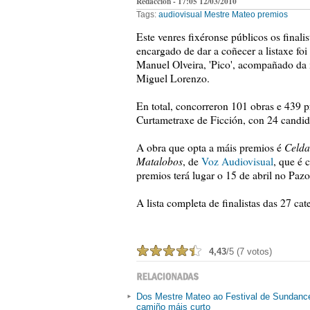
Redacción - 17:05 12/03/2010
Tags:
audiovisual
Mestre Mateo
premios
Este venres fixéronse públicos os final
encargado de dar a coñecer a listaxe foi
Manuel Olveira, 'Pico', acompañado da 
Miguel Lorenzo.
En total, concorreron 101 obras e 439 p
Curtametraxe de Ficción, con 24 candid
Celda
A obra que opta a máis premios é
Matalobos
, de
Voz Audiovisual
, que é 
premios terá lugar o 15 de abril no Paz
A lista completa de finalistas das 27 c
4,43
/5 (7 votos)
Dos Mestre Mateo ao Festival de Sundanc
camiño máis curto