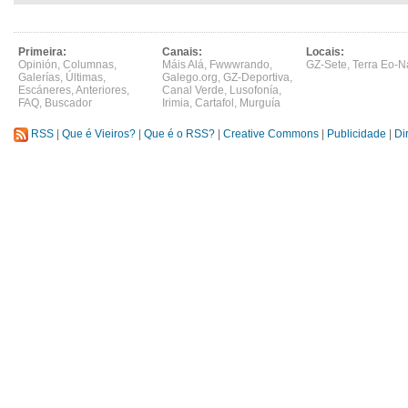
Primeira:
Canais:
Locais:
Opinión
,
Columnas
,
Máis Alá
,
Fwwwrando
,
GZ-Sete
,
Terra Eo-N
Galerías
,
Últimas
,
Galego.org
,
GZ-Deportiva
,
Escáneres
,
Anteriores
,
Canal Verde
,
Lusofonía
,
FAQ
,
Buscador
Irimia
,
Cartafol
,
Murguía
RSS
|
Que é Vieiros?
|
Que é o RSS?
|
Creative Commons
|
Publicidade
|
Di