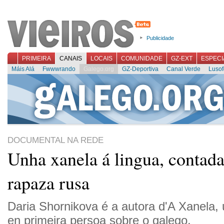
Publicidade
PRIMEIRA
CANAIS
LOCAIS
COMUNIDADE
GZ-EXT
ESPECI
Máis Alá
Fwwwrando
Galego.org
GZ-Deportiva
Canal Verde
Lusof
DOCUMENTAL NA REDE
Unha xanela á lingua, contad
rapaza rusa
Daria Shornikova é a autora d'A Xanela,
en primeira persoa sobre o galego.