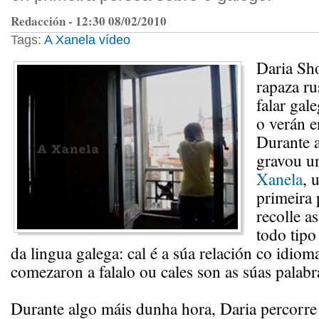
Redacción - 12:30 08/02/2010
Tags:
A Xanela
vídeo
Daria Sh
rapaza ru
falar gal
o verán 
Durante a
gravou un
Xanela
, 
primeira
recolle a
todo tipo
da lingua galega: cal é a súa relación co idio
comezaron a falalo ou cales son as súas palabra
Durante algo máis dunha hora, Daria percorr