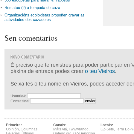
580 escopetas para matar 47 raposos
Rematou (?) a tempada de caza
Organizacións ecoloxistas propoñen gravar as
actividades dos cazadores
Sen comentarios
É preciso que te rexistres para poder participar en 
páxina de entrada podes crear
o teu Vieiros
.
Se xa tes o teu nome en Vieiros, podes acceder de
Usuaria/o:
Contrasinal:
Primeira:
Canais:
Locais:
Opinión
,
Columnas
,
Máis Alá
,
Fwwwrando
,
GZ-Sete
,
Terra Eo-N
Galerías
,
Últimas
,
Galego.org
,
GZ-Deportiva
,