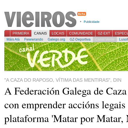
Publicidade
PRIMEIRA
CANAIS
LOCAIS
COMUNIDADE
GZ-EXT
ESPECI
Máis Alá
Fwwwrando
Galego.org
GZ-Deportiva
Canal Verde
Lusof
"A CAZA DO RAPOSO, VÍTIMA DAS MENTIRAS", DIN
A Federación Galega de Caza
con emprender accións legais 
plataforma 'Matar por Matar,