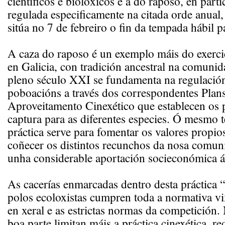
científicos e biolóxicos e a do raposo, en partic
regulada especificamente na citada orde anual,
sitúa no 7 de febreiro o fin da tempada hábil pa
A caza do raposo é un exemplo máis do exercic
en Galicia, con tradición ancestral na comuni
pleno século XXI se fundamenta na regulación
poboacións a través dos correspondentes Plan
Aproveitamento Cinexético que establecen os 
captura para as diferentes especies. Ó mesmo 
práctica serve para fomentar os valores propios
coñecer os distintos recunchos da nosa comu
unha considerable aportación socieconómica ás
As cacerías enmarcadas dentro desta práctica
polos ecoloxistas cumpren toda a normativa vi
en xeral e as estrictas normas da competición
boa parte limitan máis a práctica cinexética, 